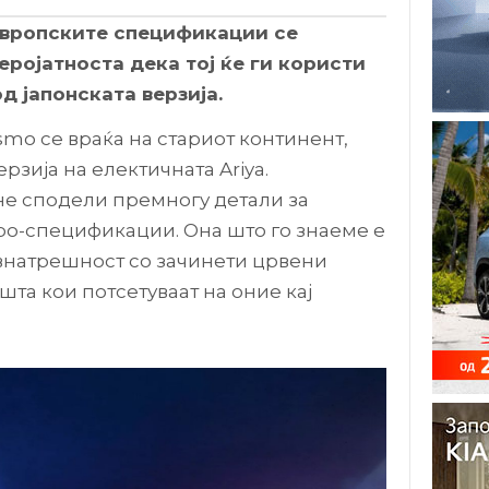
европските спецификации се
еројатноста дека тој ќе ги користи
д јапонската верзија.
smo се враќа на стариот континент,
ерзија на електичната Ariya.
не сподели премногу детали за
ро-спецификации. Она што го знаеме е
внатрешност со зачинети црвени
шта кои потсетуваат на оние кај