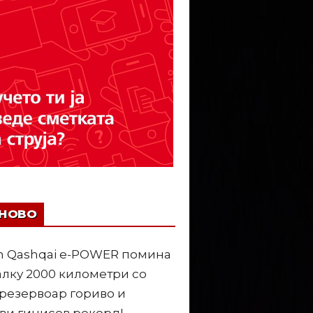
ЈНОВО
n Qashqai e-POWER помина
лку 2000 километри со
резервоар гориво и