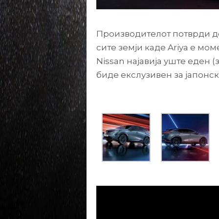
Производителот потврди де
сите земји каде Ariya е мом
Nissan најавија уште еден (
биде екслузивен за јапонск