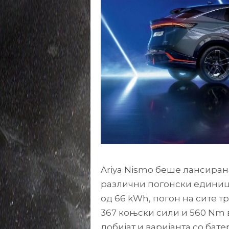
Ariya Nismo беше лансирана
различни погонски единици
од 66 kWh, погон на сите т
367 коњски сили и 560 Nm 
добијат и варијанта со бате