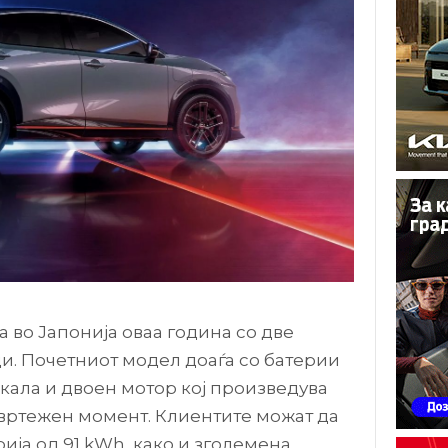
 во Јапонија оваа година со две
. Почетниот модел доаѓа со батерии
ркала и двоен мотор кој произведува
вртежен момент. Клиентите можат да
рија од 91 kWh, како и зголемена