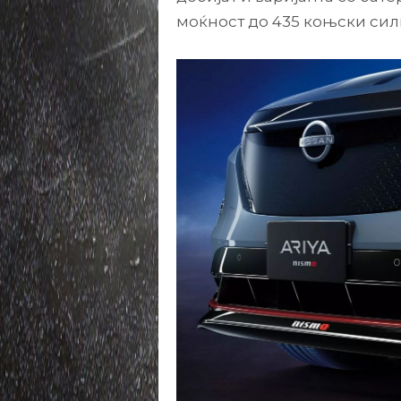
моќност до 435 коњски сил