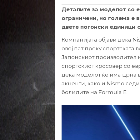
Деталите за моделот со 
ограничени, но голема е в
двете погонски единици о
Компанијата објави дека Ni
овој пат преку спортската в
Јапонскиот производител 
спортскиот кросовер со ев
дека моделот ќе има црна 
акценти, како и Nismo седи
болидите на Formula E.