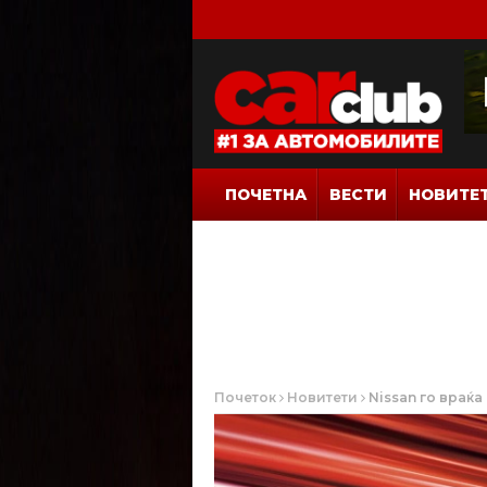
ПОЧЕТНА
ВЕСТИ
НОВИТЕ
Почеток
Новитети
Nissan го враќа