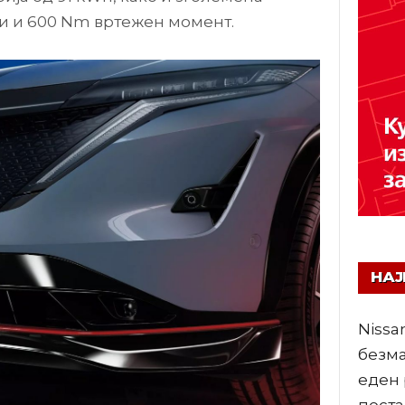
и и 600 Nm вртежен момент.
НА
Nissa
безма
еден 