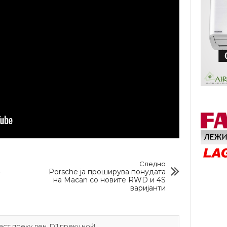
Следно
-
Porsche ја проширува понудата
на Macan со новите RWD и 4S
варијанти
ст преку ден, DJ преку ноќ!