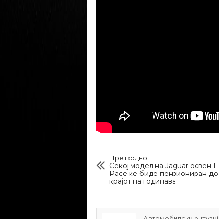
Претходно
Секој модел на Jaguar освен F
Pace ќе биде пензиониран до
крајот на годинава
Автомобилски ентузија