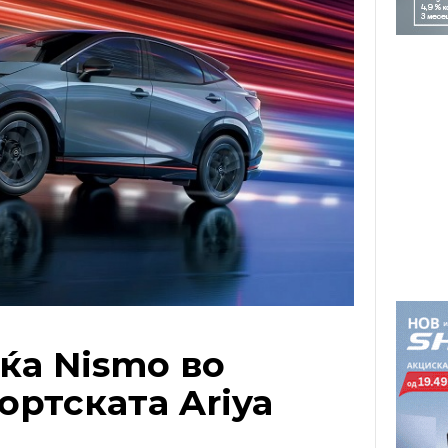
аќа Nismo во
ортската Ariya