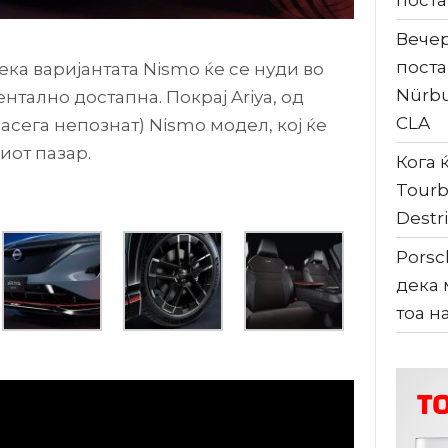
поста
Вечер
поста
ка варијантата Nismo ќе се нуди во
Nürbu
ентално достапна. Покрај Ariya, од
CLA
засега непознат) Nismo модел, кој ќе
иот пазар.
Кога ќ
Tourb
Destri
Porsc
дека 
тоа н