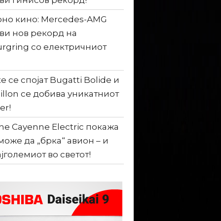
ви гинисов рекорд!
но кино: Mercedes-AMG
ви нов рекорд на
rgring со електричниот
е се спојат Bugatti Bolide и
illon се добива уникатниот
er!
he Cayenne Electric покажа
може да „брка“ авион – и
ајголемиот во светот!