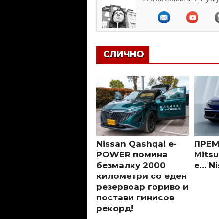
СЛИЧНО
Nissan Qashqai e-
ПРЕМ
POWER помина
Mitsu
безмалку 2000
е… Ni
километри со еден
резервоар гориво и
постави гинисов
рекорд!