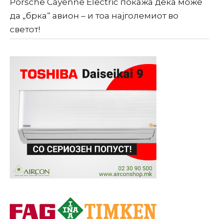
Porsche Cayenne Electric покажа дека може
да „брка“ авион – и тоа најголемиот во
светот!