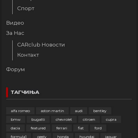
Спорт
Видео
За Нас
CARclub Новости
Контакт
Форум
ТАГЧИЊА
alfa romeo
aston martin
audi
bentley
bmw
bugatti
chevrolet
citroen
cupra
dacia
featured
ferrari
fiat
ford
formula1
geely
honda
hyundai
jaguar