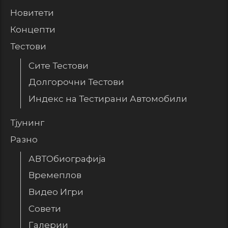
Новитети
Концепти
Тестови
Сите Тестови
Долгорочни Тестови
Индекс на Тестирани Автомобили
Тјунинг
Разно
АВТОбиографија
Времеплов
Видео Игри
Совети
Галерии