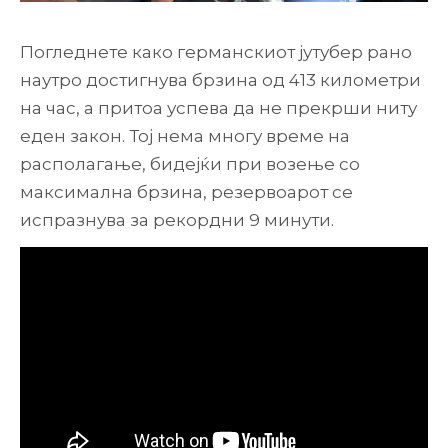
Погледнете како германскиот јутубер рано
наутро достигнува брзина од 413 километри
на час, а притоа успева да не прекрши ниту
еден закон. Тој нема многу време на
располагање, бидејќи при возење со
максимална брзина, резервоарот се
испразнува за рекордни 9 минути.