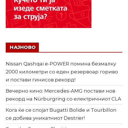
НАЈНОВО
Nissan Qashqai e-POWER помина безмалку
2000 километри со еден резервоар гориво
и постави гинисов рекорд!
Вечерно кино: Mercedes-AMG постави нов
рекорд на Nürburgring со електричниот CLA
Кога ќе се спојат Bugatti Bolide и Tourbillon
се добива уникатниот Destrier!