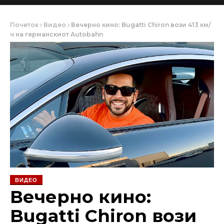
Почеток
Видео
Вечерно кино: Bugatti Chiron вози 413 км/
ч на германскиот Autobahn
ВИДЕО
Вечерно кино:
Bugatti Chiron вози