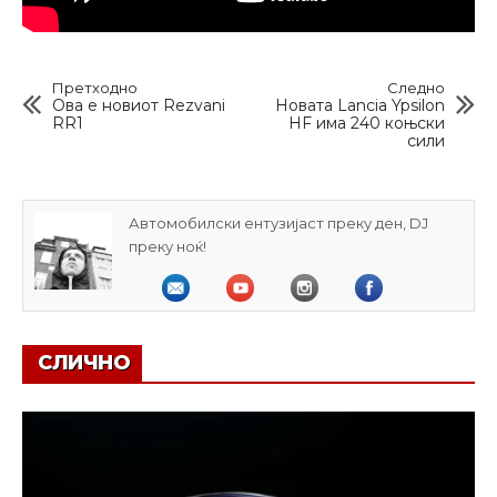
Претходно
Следно
Ова е новиот Rezvani
Новата Lancia Ypsilon
RR1
HF има 240 коњски
сили
Автомобилски ентузијаст преку ден, DJ
преку ноќ!
СЛИЧНО