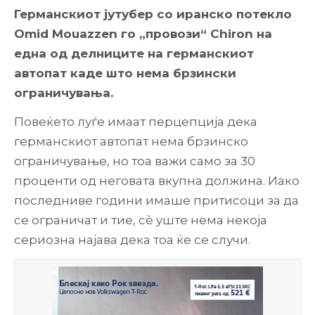
Германскиот јутубер со иранско потекло
Omid Mouazzen го „провози“ Chiron на
една од делниците на германскиот
автопат каде што нема брзински
ограничувања.
Повеќето луѓе имаат перцепција дека
германскиот автопат нема брзинско
ограничување, но тоа важи само за 30
проценти од неговата вкупна должина. Иако
последниве години имаше притисоци за да
се ограничат и тие, сè уште нема некоја
сериозна најава дека тоа ќе се случи.