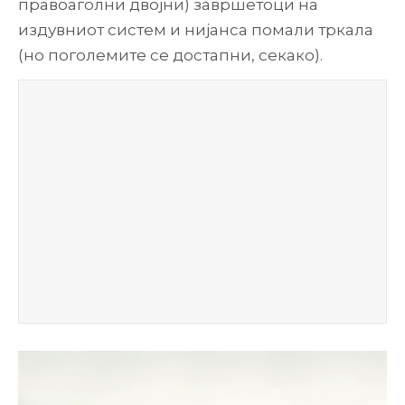
правоаголни двојни) завршетоци на
издувниот систем и нијанса помали тркала
(но поголемите се достапни, секако).