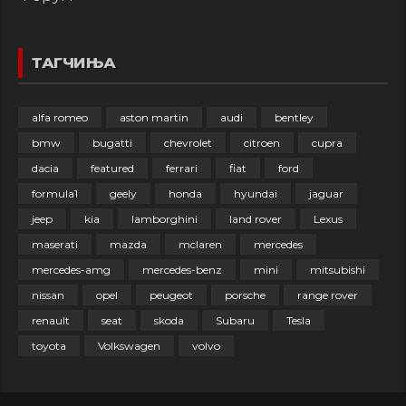
ТАГЧИЊА
alfa romeo
aston martin
audi
bentley
bmw
bugatti
chevrolet
citroen
cupra
dacia
featured
ferrari
fiat
ford
formula1
geely
honda
hyundai
jaguar
jeep
kia
lamborghini
land rover
Lexus
maserati
mazda
mclaren
mercedes
mercedes-amg
mercedes-benz
mini
mitsubishi
nissan
opel
peugeot
porsche
range rover
renault
seat
skoda
Subaru
Tesla
toyota
Volkswagen
volvo