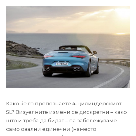
Како ќе го препознаете 4-цилиндерскиот
SL? Визуелните измени се дискретни – како
што и треба да бидат – па забележуваме
само овални единечни (наместо