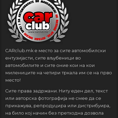
CARclub.mk е место за сите автомобилски
ентузијасти, сите вљубеници во
автомобилите и сите оние кои на кои
милениците на четири тркала им се на прво
место!
Сите права задржани. Ниту еден дел, текст
или авторска фотографија не смее да се
прикажува, репродуцира или дистрибуира,
на било кој начин без претходна дозвола