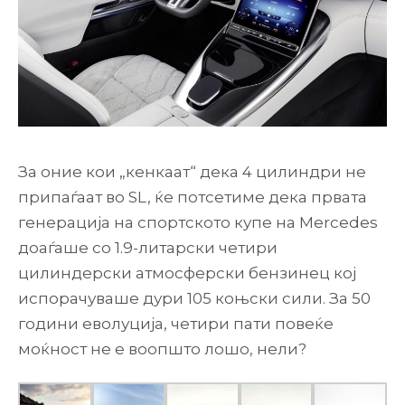
За оние кои „кенкаат“ дека 4 цилиндри не
припаѓаат во SL, ќе потсетиме дека првата
генерација на спортското купе на Mercedes
доаѓаше со 1.9-литарски четири
цилиндерски атмосферски бензинец кој
испорачуваше дури 105 коњски сили. За 50
години еволуција, четири пати повеќе
моќност не е воопшто лошо, нели?