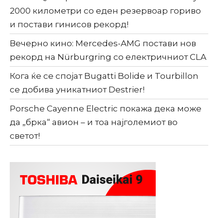
2000 километри со еден резервоар гориво
и постави гинисов рекорд!
Вечерно кино: Mercedes-AMG постави нов
рекорд на Nürburgring со електричниот CLA
Кога ќе се спојат Bugatti Bolide и Tourbillon
се добива уникатниот Destrier!
Porsche Cayenne Electric покажа дека може
да „брка“ авион – и тоа најголемиот во
светот!