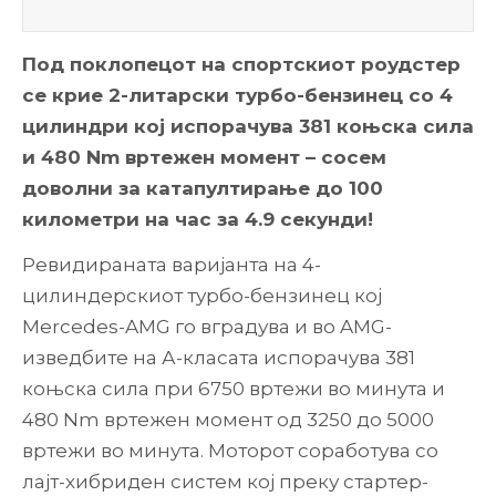
Под поклопецот на спортскиот роудстер
се крие 2-литарски турбо-бензинец со 4
цилиндри кој испорачува 381 коњска сила
и 480 Nm вртежен момент – сосем
доволни за катапултирање до 100
километри на час за 4.9 секунди!
Ревидираната варијанта на 4-
цилиндерскиот турбо-бензинец кој
Mercedes-AMG го вградува и во AMG-
изведбите на А-класата испорачува 381
коњска сила при 6750 вртежи во минута и
480 Nm вртежен момент од 3250 до 5000
вртежи во минута. Моторот соработува со
лајт-хибриден систем кој преку стартер-