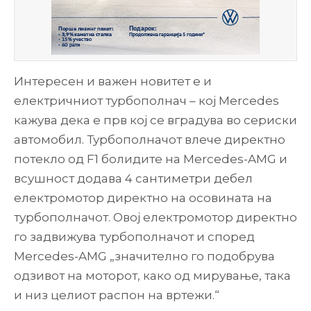
Интересен и важен новитет е и
електричниот турбополнач – кој Mercedes
кажува дека е прв кој се вградува во сериски
автомобил. Турбополначот влече директно
потекло од F1 болидите на Mercedes-AMG и
всушност додава 4 сантиметри дебел
електромотор директно на осовината на
турбополначот. Овој електромотор директно
го задвижува турбополначот и според
Mercedes-AMG „значително го подобрува
одзивот на моторот, како од мирување, така
и низ целиот распон на вртежи.“