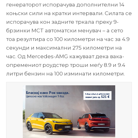
генераторот испорачува дополнителни 14
коњски сили на кратки интервали. Силата се
испорачува кон задните тркала преку 9-
брзинки MCT автоматски менувач – а сето
тоа резултира со 100 километри на час за 4.9
секунди и максимални 275 километри на
час. Од Mercedes-AMG кажуваат дека вака-
опремениот роудстер троши меѓу 8.9 и 9.4
литри бензин на 100 изминати километри.