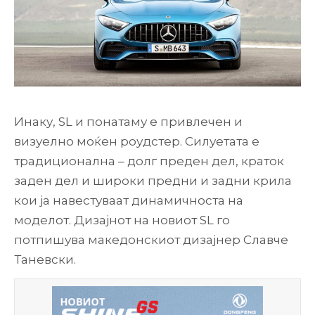
Инаку, SL и понатаму е привлечен и
визуелно моќен роудстер. Силуетата е
традиционална – долг преден дел, краток
заден дел и широки предни и задни крила
кои ја навестуваат динамичноста на
моделот. Дизајнот на новиот SL го
потпишува македонскиот дизајнер Славче
Таневски.