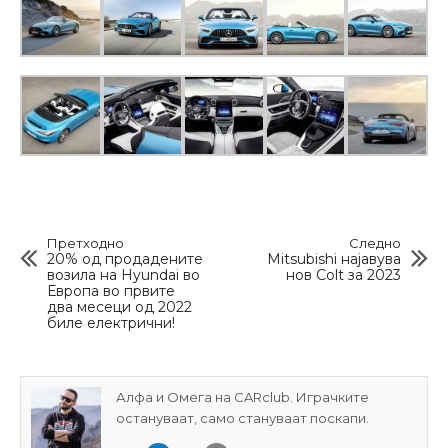
Претходно
Следно
20% од продадените
Mitsubishi најавува
возила на Hyundai во
нов Colt за 2023
Европа во првите
два месеци од 2022
биле електрични!
Алфа и Омега на CARclub. Играчките
остануваат, само стануваат поскапи.