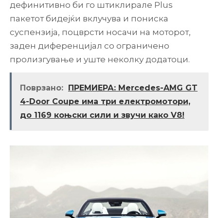
дефинитивно би го штиклирале Plus
пакетот бидејќи вклучува и пониска
суспензија, поцврсти носачи на моторот,
заден диференцијал со ограничено
пролизгување и уште неколку додатоци.
Поврзано:
ПРЕМИЕРА: Mercedes-AMG GT
4-Door Coupe има три електромотори,
до 1169 коњски сили и звучи како V8!