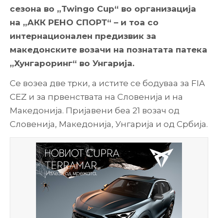
сезона во „Twingo Cup“ во организација
на „
АКК РЕНО СПОРТ
“ – и тоа со
интернационален предизвик
за
македонските возачи
на
познатата
патека
„Хунгароринг“ во Унгарија.
Се возеа две трки, а истите се бодуваа за FIA
CEZ и за првенствата на Словенија и на
Македонија. Пријавени беа 21 возач од
Словенија, Македонија, Унгарија и од Србија.