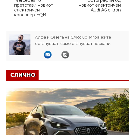
Mercedes го
фотографии од
претстави новиот
новиот електричен
електричен
Audi A6 e-tron
кросовер EQB
Алфа и Омега на CARclub. Играчките
остануваат, само стануваат поскапи.
СЛИЧНО