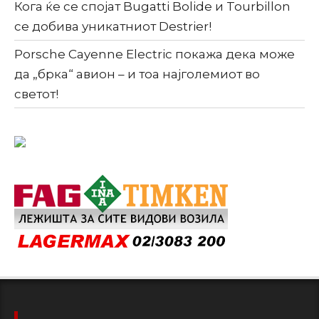
Кога ќе се спојат Bugatti Bolide и Tourbillon
се добива уникатниот Destrier!
Porsche Cayenne Electric покажа дека може
да „брка“ авион – и тоа најголемиот во
светот!