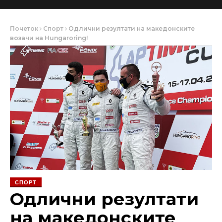
Почеток
Спорт
Одлични резултати на македонските
возачи на Hungaroring!
СПОРТ
Одлични резултати
на македонските