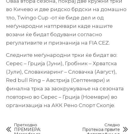
Оваа втора сезона, покрај две кружни трки
во Кичево и две ридско брдски на домашно
тло, Twingo Cup -от ќе биде дел и од
меѓународни натпревари каде нашите
возачи ќе бидат бодувани согласно
регулативите и признанија на FIA CEZ.
Следните меѓународни трки ќе бидат во:
Серес – Грција (Јуни), Гробник – Хрватска
(Јули), Словакиаринг – Словачка (Август),
Red bull Ring – Австрија (Септември) и
финална трка за заокружување на сезоната
повторно во Серес – Грција (Ноември) во
организација на АКК Рено Спорт Скопјe.
Претходно
Следно
ПРЕМИЕРА:
Протекоа првите