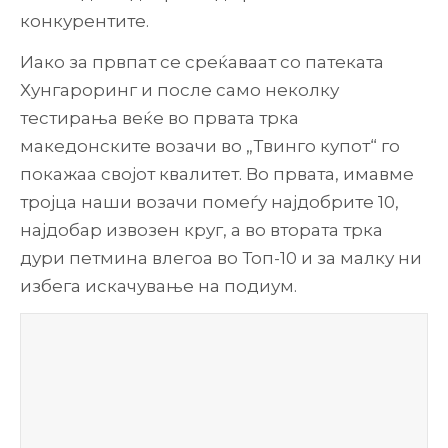
конкурентите.
Иако за првпат се среќаваат со патеката
Хунгароринг и после само неколку
тестирања веќе во првата трка
македонските возачи во „Твинго купот“ го
покажаа својот квалитет. Во првата, имавме
тројца наши возачи помеѓу најдобрите 10,
најдобар извозен круг, а во втората трка
дури петмина влегоа во Топ-10 и за малку ни
избега искачување на подиум.