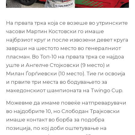
На првата трка која се возеше во утринските
часови Мартин Костовски го имаше
најбрзиот круг и после извозени девет круга
заврши на шестото место во генералниот
пласман. Во Топ-10 на првата трка се најдоа
уште и Ангелче Стојковски (9 место) и
Милан Ѓорѓиевски (10 место). Тие ги освоија
и првите три места во бодувањето за
македонскиот шампионата на Twingo Cup.
Можевме да имаме повеќе натпреварувачи
во најдобрите 10, но Слободан Трајковски
имаше контакт во борба за подобра
позиција, по кој доби оштетување на