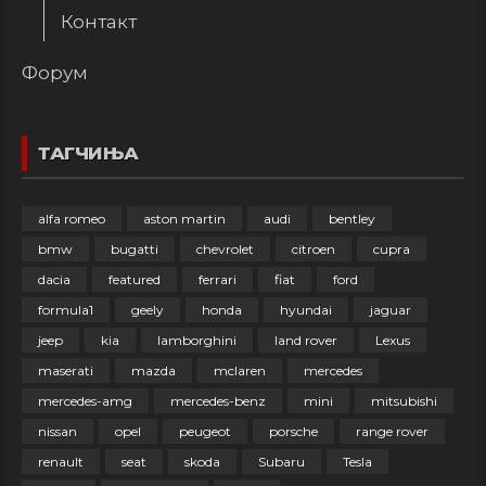
Контакт
Форум
ТАГЧИЊА
alfa romeo
aston martin
audi
bentley
bmw
bugatti
chevrolet
citroen
cupra
dacia
featured
ferrari
fiat
ford
formula1
geely
honda
hyundai
jaguar
jeep
kia
lamborghini
land rover
Lexus
maserati
mazda
mclaren
mercedes
mercedes-amg
mercedes-benz
mini
mitsubishi
nissan
opel
peugeot
porsche
range rover
renault
seat
skoda
Subaru
Tesla