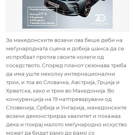
За македонските возачи ова беше деби на
меѓународната сцена и добија шанса да се
испробаат против своите колеги од
соседството. Според планот сезонава треба
да има уште неколку интернационални
трки, и тоа во Словачка, Австрија, Грција и
Хрватска, како и трки во Македонија. Во
конкуренција на 19 натпреварувачи од
Словенија, Србија и Унгарија, македонските
возачи демонстрираа квалитет и покажаа
дека и покрај малото меѓународно искуство
можат да бидат рамо до рамо со