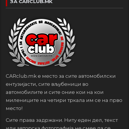
ЗА CARCLUB.MK
CARclub.mk е место за сите автомобилски
ентузијасти, сите вљубеници во
автомобилите и сите оние кои на кои
милениците на четири тркала им се на прво
место!
Сите права задржани. Ниту еден дел, текст
или авторска фотографија не смее да се