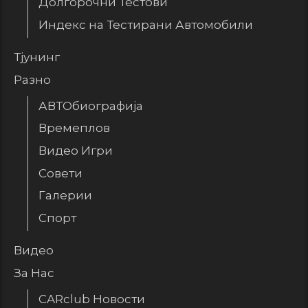
Долгорочни Тестови
Индекс на Тестирани Автомобили
Тјунинг
Разно
АВТОбиографија
Времеплов
Видео Игри
Совети
Галерии
Спорт
Видео
За Нас
CARclub Новости