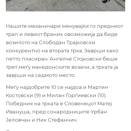
Нашите механичари менувајќи го предниот
трап и левиот браник овозможија да биде
возилото на Слободан Трајковски
конкурентно на втората трка. Заврши како
петто пласиран. Ангелче Стојковски беше
трет меѓу македонските возачи, а трката ја
заврши на седмото место.
Меѓу најдобрите 10 се најдоа и Мартин
Костовски (9) и Милан Ѓорѓиевски (10).
Победник на трката е Словенецот Матеј
Ивануша, пред сонародниците Урбан
Јеловчан и Ник Стефанчич.