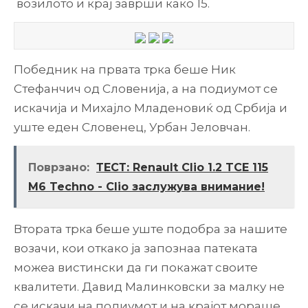
возилото и крај заврши како 15.
Победник на првата трка беше Ник
Стефанчич од Словенија, а на подиумот се
искачија и Михајло Младеновиќ од Србија и
уште еден Словенец, Урбан Јеловчан.
Поврзано:
ТЕСТ: Renault Clio 1.2 TCE 115
M6 Techno - Clio заслужува внимание!
Втората трка беше уште подобра за нашите
возачи, кои откако ја запознаа патеката
можеа вистински да ги покажат своите
квалитети. Давид Малинковски за малку не
се искачи на подиумот и на крајот мораше