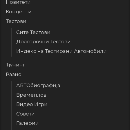
Новитети
Концепти
Тестови
Сите Тестови
Долгорочни Тестови
Индекс на Тестирани Автомобили
Тјунинг
Разно
АВТОбиографија
Времеплов
Видео Игри
Совети
Галерии