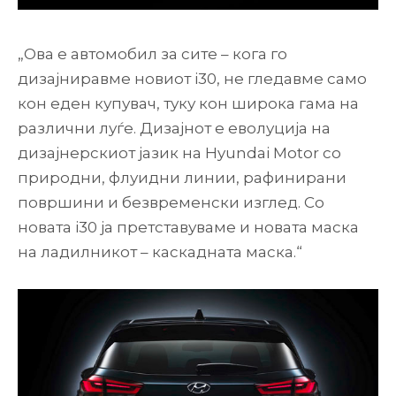
„Ова е автомобил за сите – кога го
дизајниравме новиот i30, не гледавме само
кон еден купувач, туку кон широка гама на
различни луѓе. Дизајнот е еволуција на
дизајнерскиот јазик на Hyundai Motor со
природни, флуидни линии, рафинирани
површини и безвременски изглед. Со
новата i30 ја претставуваме и новата маска
на ладилникот – каскадната маска.“