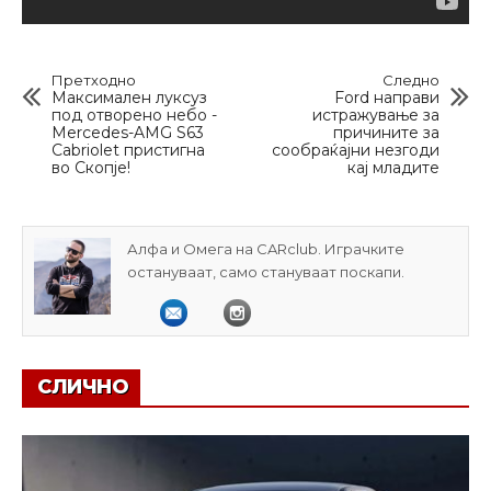
Претходно
Следно
Максимален луксуз
Ford направи
под отворено небо -
истражување за
Mercedes-AMG S63
причините за
Cabriolet пристигна
сообраќајни незгоди
во Скопје!
кај младите
Алфа и Омега на CARclub. Играчките
остануваат, само стануваат поскапи.
СЛИЧНО