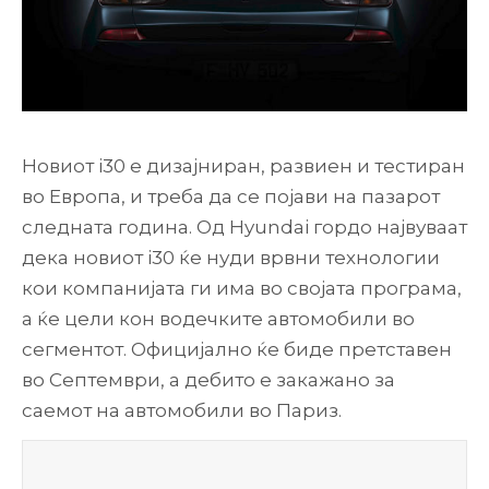
Новиот i30 е дизајниран, развиен и тестиран
во Европа, и треба да се појави на пазарот
следната година. Од Hyundai гордо највуваат
дека новиот i30 ќе нуди врвни технологии
кои компанијата ги има во својата програма,
а ќе цели кон водечките автомобили во
сегментот. Официјално ќе биде претставен
во Септември, а дебито е закажано за
саемот на автомобили во Париз.