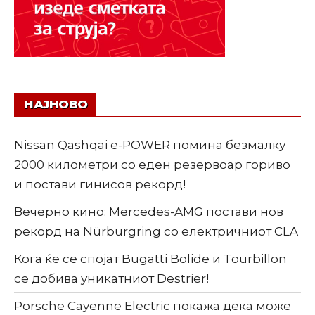
НАЈНОВО
Nissan Qashqai e-POWER помина безмалку
2000 километри со еден резервоар гориво
и постави гинисов рекорд!
Вечерно кино: Mercedes-AMG постави нов
рекорд на Nürburgring со електричниот CLA
Кога ќе се спојат Bugatti Bolide и Tourbillon
се добива уникатниот Destrier!
Porsche Cayenne Electric покажа дека може