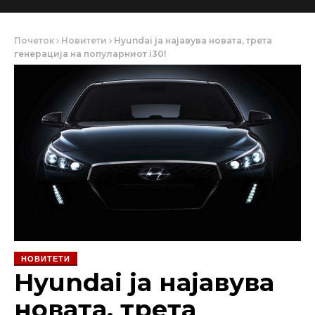
Почеток
Новитети
Hyundai ја најавува новата, трета
генерација на популарниот i30!
НОВИТЕТИ
Hyundai ја најавува
новата, трета