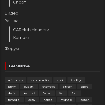
Спорт
Видео
За Нас
CARclub Новости
Контакт
Форум
ТАГЧИЊА
alfa romeo
aston martin
audi
bentley
bmw
bugatti
chevrolet
citroen
cupra
dacia
featured
ferrari
fiat
ford
formula1
geely
honda
hyundai
jaguar