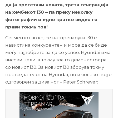
да ја претстави новата, трета генерација
на хечбекот i30 – па преку неколку
фотографии и едно кратко видео го
прави токму тоа!
Сегментот во кој се натпреварува i30 е
навистина конкурентен и мора да се биде
меѓу најдобрите за да се успее. Hyundai има
високи цели, а токму тоа го демонистрира
со новиот i30. За новиот i30 зборува токму
претседателот на Hyundai, но и човекот кој е
одговорен за дизајнот – Peter Schreyer: