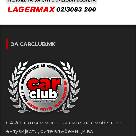
ЗА CARCLUB.MK
CARclub.mk е место за сите автомобилски
ентузијасти, сите вљубеници во