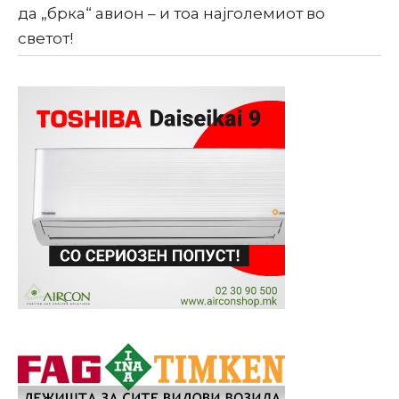
да „брка“ авион – и тоа најголемиот во
светот!