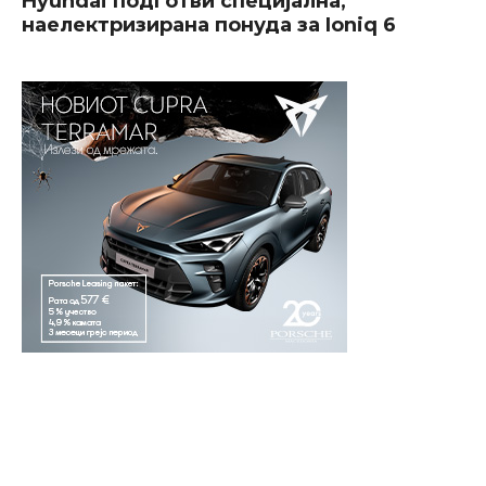
Hyundai подготви специјална,
наелектризирана понуда за Ioniq 6