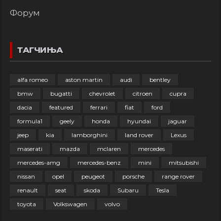
Форум
ТАГЧИЊА
alfa romeo
aston martin
audi
bentley
bmw
bugatti
chevrolet
citroen
cupra
dacia
featured
ferrari
fiat
ford
formula1
geely
honda
hyundai
jaguar
jeep
kia
lamborghini
land rover
Lexus
maserati
mazda
mclaren
mercedes
mercedes-amg
mercedes-benz
mini
mitsubishi
nissan
opel
peugeot
porsche
range rover
renault
seat
skoda
Subaru
Tesla
toyota
Volkswagen
volvo