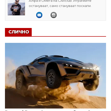
Алфа и Омега на CARclub. Играчките
остануваат, само стануваат поскапи.
СЛИЧНО