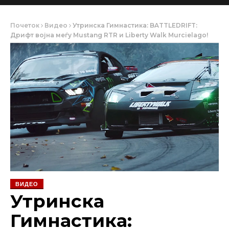
Почеток
Видео
Утринска Гимнастика: BATTLEDRIFT:
Дрифт војна меѓу Mustang RTR и Liberty Walk Murcielago!
ВИДЕО
Утринска
Гимнастика: