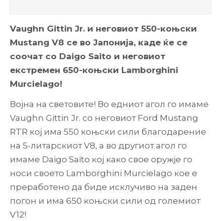
Vaughn Gittin Jr. и неговиот 550-коњски
Mustang V8 се во Јапонија, каде ќе се
соочат со Daigo Saito и неговиот
екстремен 650-коњски Lamborghini
Murcielago!
Војна на световите! Во едниот агол го имаме
Vaughn Gittin Jr. со неговиот Ford Mustang
RTR кој има 550 коњски сили благодарение
на 5-литарскиот V8, а во другиот агол го
имаме Daigo Saito кој како свое оружје го
носи своето Lamborghini Murcielago кое е
преработено да биде исклучиво на заден
погон и има 650 коњски сили од големиот
V12!