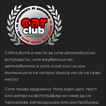
CARclub.mk е место за сите автомобилски
ентузијасти, сите вљубеници во
автомобилите и сите оние кои на кои
милениците на четири тркала им се на прво
место!
Сите права задржани. Ниту еден дел, текст
или авторска фотографија не смее да се
прикажува, репродуцира или дистрибуира,