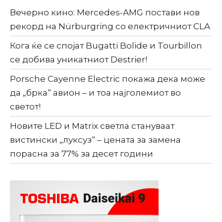
Вечерно кино: Mercedes-AMG постави нов
рекорд на Nürburgring со електричниот CLA
Кога ќе се спојат Bugatti Bolide и Tourbillon
се добива уникатниот Destrier!
Porsche Cayenne Electric покажа дека може
да „брка“ авион – и тоа најголемиот во
светот!
Новите LED и Matrix светла стануваат
вистински „луксуз“ – цената за замена
порасна за 77% за десет години