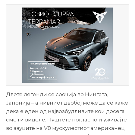
Двете легенди се соочија во Ниигата,
Јапонија – а нивниот двобој може да се каже
дека е еден од највозбудливите кои досега
сме ги виделе. Пуштете погласно и уживајте
во звуците на V8 мускулестиот американец