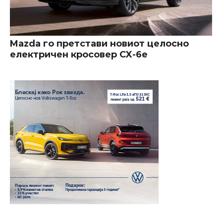
Mazda го претстави новиот целосно
електричен кросовер CX-6e