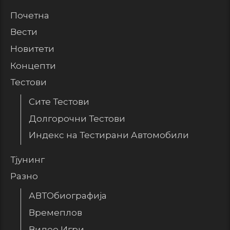
Почетна
Вести
Новитети
Концепти
Тестови
Сите Тестови
Долгорочни Тестови
Индекс на Тестирани Автомобили
Тјунинг
Разно
АВТОбиографија
Времеплов
Видео Игри