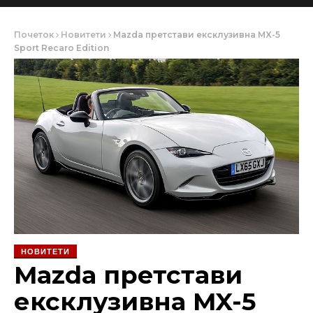
Почеток
Новитети
Mazda претстави ексклузивна MX-5
Sport Recaro Edition
НОВИТЕТИ
Mazda претстави
ексклузивна MX-5