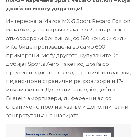
MX-5 – наречена Sport Recaro Edition – која
доаѓа со многу додатоци!
Интересната Mazda MX-5 Sport Recaro Edition
ќе може да се нарача само со 2-литарскиот
атмосферски бензинец со 160 коњски сили
и ќе биде произведена во само 600
примероци. Меѓу другото, купувачите ќе
добијат Sports Aero пакет кој доаѓа со
преден и заден спојлер, странични прагови,
пијано-црни странични ретровизори и 17-
инчни фелни. Дополнително, ќе добијат
Bilstein амортизери, диференцијал со
ограничено пролизгување и дополнителни
зацврстувања на шасијата.