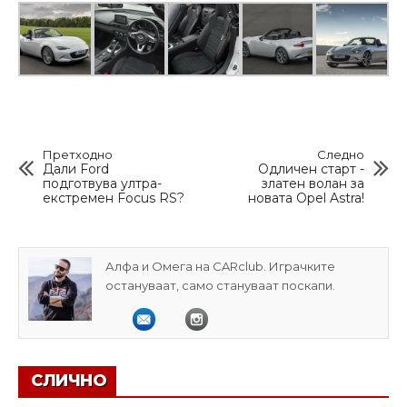
Претходно
Следно
Дали Ford
Одличен старт -
подготвува ултра-
златен волан за
екстремен Focus RS?
новата Opel Astra!
Алфа и Омега на CARclub. Играчките
остануваат, само стануваат поскапи.
СЛИЧНО