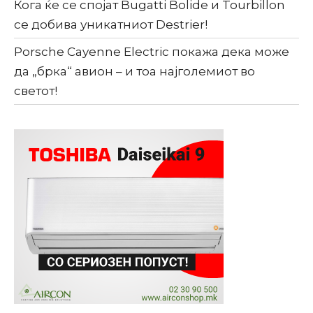
Кога ќе се спојат Bugatti Bolide и Tourbillon
се добива уникатниот Destrier!
Porsche Cayenne Electric покажа дека може
да „брка“ авион – и тоа најголемиот во
светот!