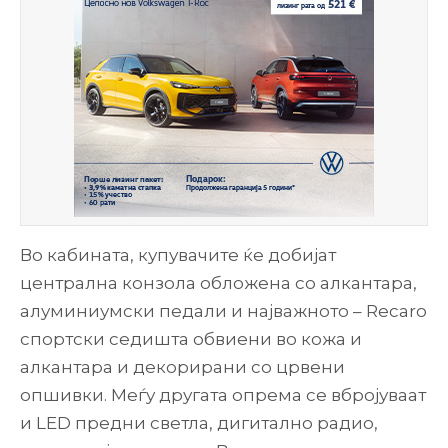
Во кабината, купувачите ќе добијат
централна конзола обложена со алкантара,
алуминиумски педали и најважното – Recaro
спортски седишта обвиени во кожа и
алкантара и декорирани со црвени
опшивки. Меѓу другата опрема се вбројуваат
и LED предни светла, дигитално радио,