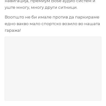
навигација, премиум Bose аудио систем и
уште многу, многу други ситници.
Воопшто не би имале против да паркираме
едно вакво мало спортско возило во нашата
гаража!