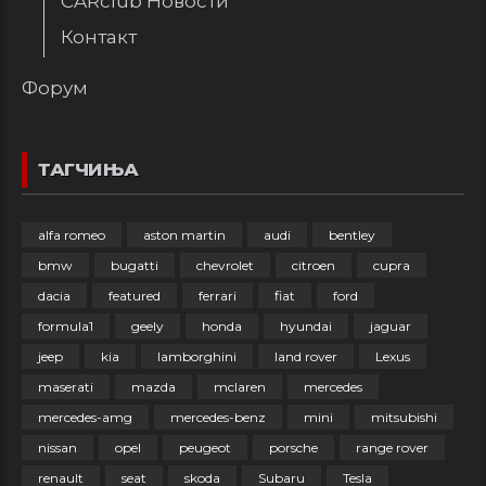
CARclub Новости
Контакт
Форум
ТАГЧИЊА
alfa romeo
aston martin
audi
bentley
bmw
bugatti
chevrolet
citroen
cupra
dacia
featured
ferrari
fiat
ford
formula1
geely
honda
hyundai
jaguar
jeep
kia
lamborghini
land rover
Lexus
maserati
mazda
mclaren
mercedes
mercedes-amg
mercedes-benz
mini
mitsubishi
nissan
opel
peugeot
porsche
range rover
renault
seat
skoda
Subaru
Tesla