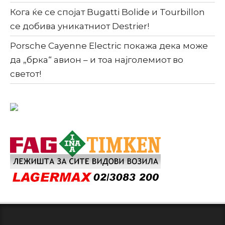
Кога ќе се спојат Bugatti Bolide и Tourbillon
се добива уникатниот Destrier!
Porsche Cayenne Electric покажа дека може
да „брка“ авион – и тоа најголемиот во
светот!