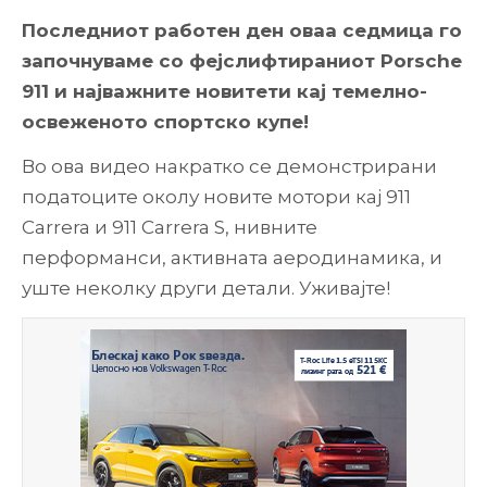
Последниот работен ден оваа седмица го
започнуваме со фејслифтираниот Porsche
911 и најважните новитети кај темелно-
освеженото спортско купе!
Во ова видео накратко се демонстрирани
податоците околу новите мотори кај 911
Carrera и 911 Carrera S, нивните
перформанси, активната аеродинамика, и
уште неколку други детали. Уживајте!