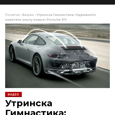
Почеток
Видео
Утринска Гимнастика: Најважните
новитети околу новиот Porsche 911!
ВИДЕО
Утринска
Гимнастика: