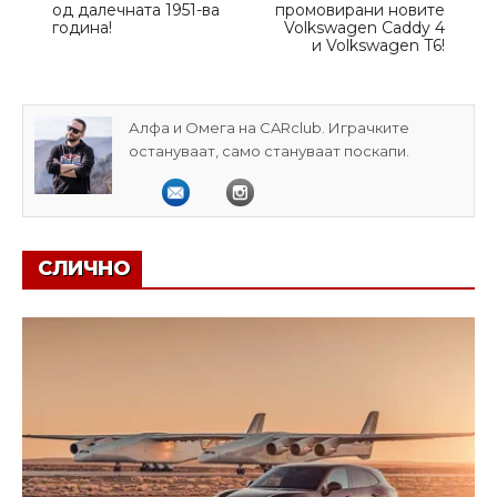
од далечната 1951-ва
промовирани новите
година!
Volkswagen Caddy 4
и Volkswagen T6!
Алфа и Омега на CARclub. Играчките
остануваат, само стануваат поскапи.
СЛИЧНО