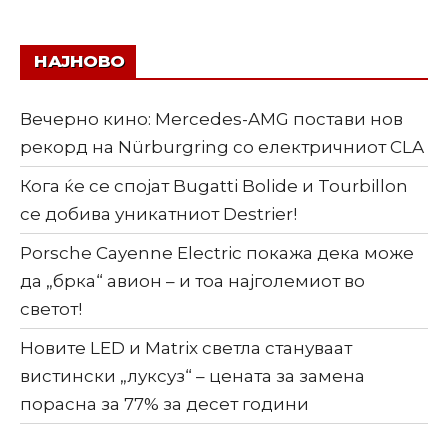
НАЈНОВО
Вечерно кино: Mercedes-AMG постави нов
рекорд на Nürburgring со електричниот CLA
Кога ќе се спојат Bugatti Bolide и Tourbillon
се добива уникатниот Destrier!
Porsche Cayenne Electric покажа дека може
да „брка“ авион – и тоа најголемиот во
светот!
Новите LED и Matrix светла стануваат
вистински „луксуз“ – цената за замена
порасна за 77% за десет години