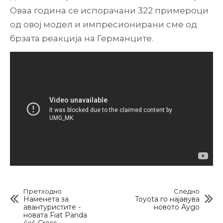
Оваа година се испорачани 322 примероци
од овој модел и импресионирани сме од
брзата реакција на Германците.
Претходно
Следно
Наменета за
Toyota го најавува
авантуристите -
новото Aygo
новата Fiat Panda
4x4 Cross