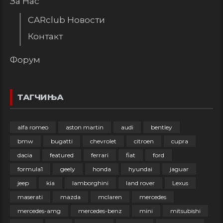
За Нас
CARclub Новости
Контакт
Форум
ТАГЧИЊА
alfa romeo
aston martin
audi
bentley
bmw
bugatti
chevrolet
citroen
cupra
dacia
featured
ferrari
fiat
ford
formula1
geely
honda
hyundai
jaguar
jeep
kia
lamborghini
land rover
Lexus
maserati
mazda
mclaren
mercedes
mercedes-amg
mercedes-benz
mini
mitsubishi