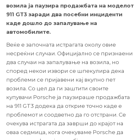
возила ја паузира продажбата на моделот
911 GT3 заради два посебни инциденти
каде дошло до запалување на
автомобилите.
Веќе е започната истрагата околу овие
несреќни случаи. Официјално се признаени
два случаи на запалување на возила, но
според некои извори се шпекулира дека
проблеми се пријавени кај вкупно пет
возила. Со цел да ги заштити своите
купувачи Porsche ја паузираше продажбата
на 911 GT3 додека да открие точно каде е
проблемот и соодветно да го отстрани. Се
очекува истрагата да заврши до крајот на
оваа седмица, кога очекуваме Porsche да