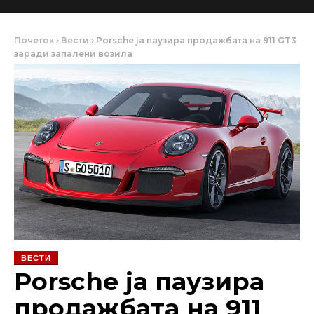
Почеток
Вести
Porsche ја паузира продажбата на 911 GT3
заради запалени возила
ВЕСТИ
Porsche ја паузира
продажбата на 911