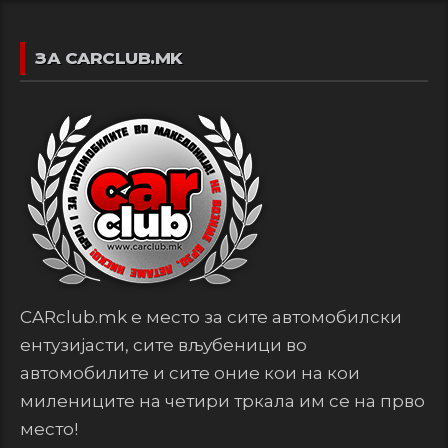
ЗА CARCLUB.MK
CARclub.mk е место за сите автомобилски
ентузијасти, сите вљубеници во
автомобилите и сите оние кои на кои
милениците на четири тркала им се на прво
место!