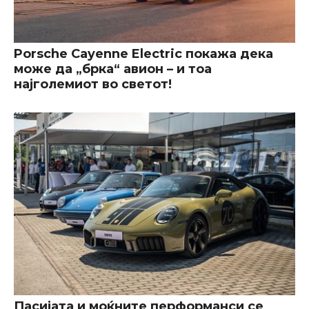
Porsche Cayenne Electric покажа дека
може да „брка“ авион – и тоа
најголемиот во светот!
Пасијата и моќните перформанси се