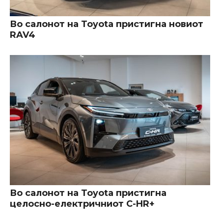
Во салонот на Toyota пристигна новиот
RAV4
Во салонот на Toyota пристигна
целосно-електричниот C-HR+