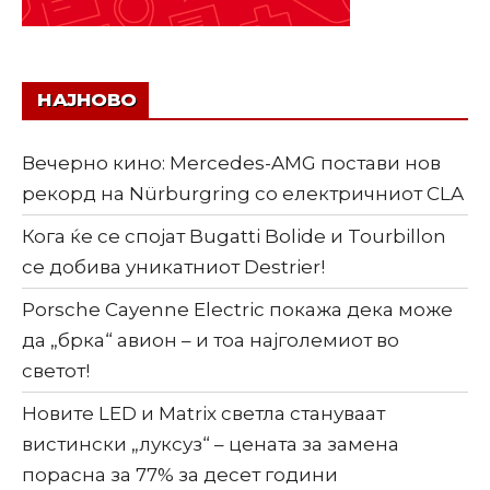
НАЈНОВО
Вечерно кино: Mercedes-AMG постави нов
рекорд на Nürburgring со електричниот CLA
Кога ќе се спојат Bugatti Bolide и Tourbillon
се добива уникатниот Destrier!
Porsche Cayenne Electric покажа дека може
да „брка“ авион – и тоа најголемиот во
светот!
Новите LED и Matrix светла стануваат
вистински „луксуз“ – цената за замена
порасна за 77% за десет години