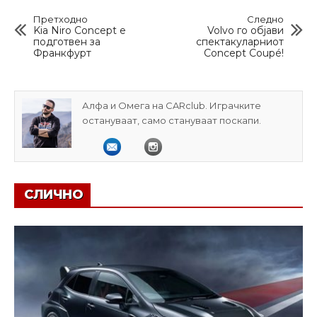
Претходно
Следно
Kia Niro Concept е
Volvo го објави
подготвен за
спектакуларниот
Франкфурт
Concept Coupé!
Алфа и Омега на CARclub. Играчките
остануваат, само стануваат поскапи.
СЛИЧНО