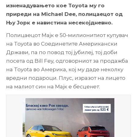
изненадувањето кое Toyota му го
приреди на Michael Dee, полицаецот од
Њу Јорк е навистина несекојдневно.
Полицаецот Мајк е 50-милионитиот купувач
на Toyota во Соединетите Американски
Држави, па по повод тој јубилеј, тој доби
посета од Bill Fey, одговорниот за продажба
на Toyota во Америка, кој му даде неколку
вредни подароци. Плус, изразот на лицето
на малиот син на Мајк е
бесценет
.