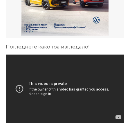
Погледнете како тоа изгледало!