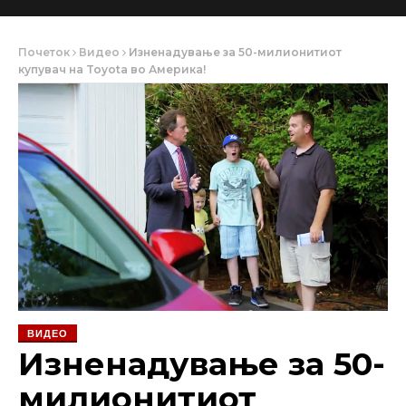
Почеток
Видео
Изненадување за 50-милионитиот
купувач на Toyota во Америка!
ВИДЕО
Изненадување за 50-
милионитиот