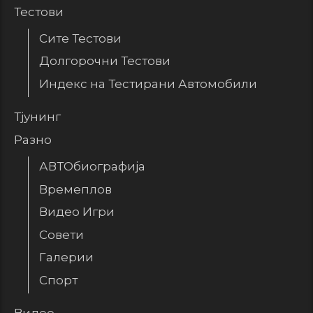
Тестови
Сите Тестови
Долгорочни Тестови
Индекс на Тестирани Автомобили
Тјунинг
Разно
АВТОбиографија
Времеплов
Видео Игри
Совети
Галерии
Спорт