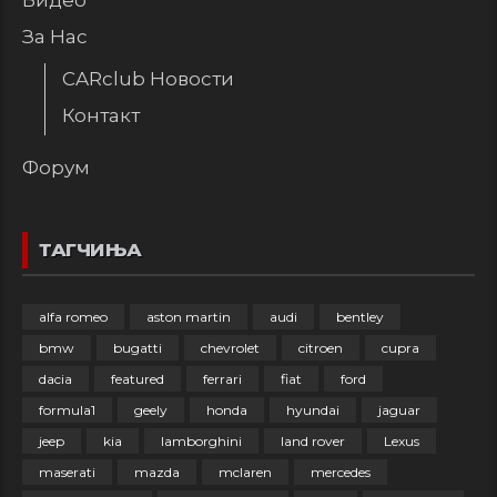
Видео
За Нас
CARclub Новости
Контакт
Форум
ТАГЧИЊА
alfa romeo
aston martin
audi
bentley
bmw
bugatti
chevrolet
citroen
cupra
dacia
featured
ferrari
fiat
ford
formula1
geely
honda
hyundai
jaguar
jeep
kia
lamborghini
land rover
Lexus
maserati
mazda
mclaren
mercedes