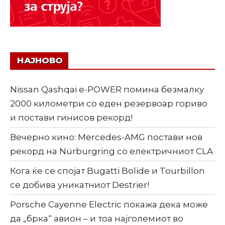
НАЈНОВО
Nissan Qashqai e-POWER помина безмалку
2000 километри со еден резервоар гориво
и постави гинисов рекорд!
Вечерно кино: Mercedes-AMG постави нов
рекорд на Nürburgring со електричниот CLA
Кога ќе се спојат Bugatti Bolide и Tourbillon
се добива уникатниот Destrier!
Porsche Cayenne Electric покажа дека може
да „брка“ авион – и тоа најголемиот во