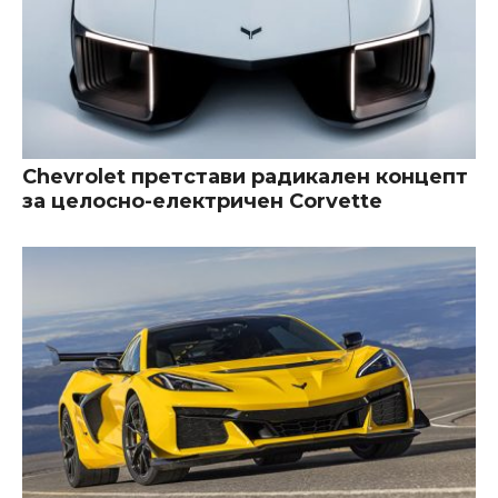
Chevrolet претстави радикален концепт
за целосно-електричен Corvette