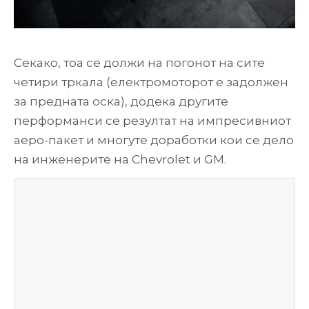
Секако, тоа се должи на погонот на сите
четири тркала (електромоторот е задолжен
за предната оска), додека другите
перформанси се резултат на импресивниот
аеро-пакет и многуте доработки кои се дело
на инженерите на Chevrolet и GM.