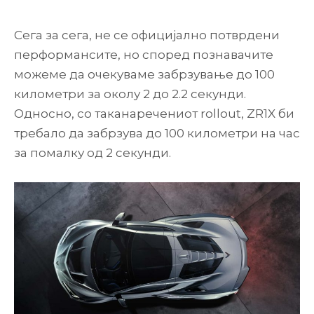
Сега за сега, не се официјално потврдени
перформансите, но според познавачите
можеме да очекуваме забрзување до 100
километри за околу 2 до 2.2 секунди.
Односно, со таканаречениот rollout, ZR1X би
требало да забрзува до 100 километри на час
за помалку од 2 секунди.