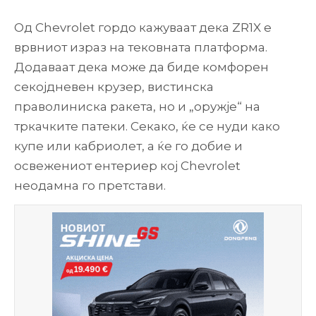
Од Chevrolet гордо кажуваат дека ZR1X е
врвниот израз на тековната платформа.
Додаваат дека може да биде комфорен
секојдневен крузер, вистинска
праволиниска ракета, но и „оружје“ на
тркачките патеки. Секако, ќе се нуди како
купе или кабриолет, а ќе го добие и
освежениот ентериер кој Chevrolet
неодамна го претстави.