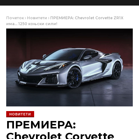
Почеток
Новитети
ПРЕМИЕРА: Chevrolet Corvette ZR1X
има… 1250 коњски сили!
НОВИТЕТИ
ПРЕМИЕРА:
Chevrolet Corvette