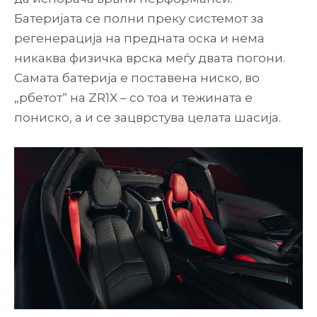
Батеријата се полни преку системот за
регенерација на предната оска и нема
никаква физичка врска меѓу двата погони.
Самата батерија е поставена ниско, во
„рбетот“ на ZR1X – со тоа и тежината е
пониско, а и се зацврстува целата шасија.