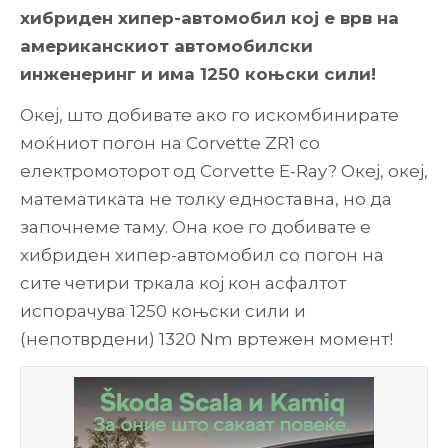
хибриден хипер-автомобил кој е врв на
американскиот автомобилски
инженеринг и има 1250 коњски сили!
Океј, што добивате ако го искомбинирате
моќниот погон на Corvette ZR1 со
електромоторот од Corvette E-Ray? Океј, океј,
математиката не толку едноставна, но да
започнеме таму. Она кое го добивате е
хибриден хипер-автомобил со погон на
сите четири тркала кој кон асфалтот
испорачува 1250 коњски сили и
(непотврдени) 1320 Nm вртежен момент!