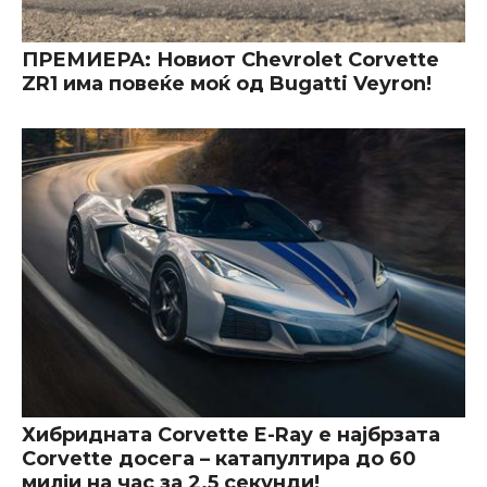
ПРЕМИЕРА: Новиот Chevrolet Corvette
ZR1 има повеќе моќ од Bugatti Veyron!
Хибридната Corvette E-Ray е најбрзата
Corvette досега – катапултира до 60
милји на час за 2.5 секунди!