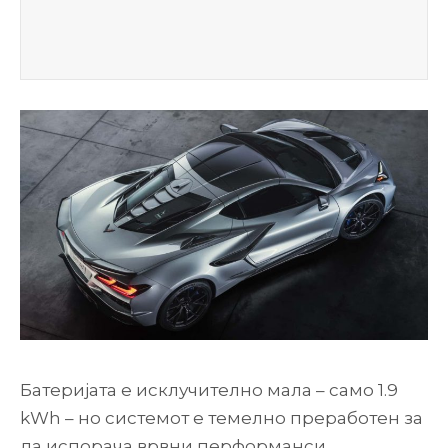
Батеријата е исклучително мала – само 1.9
kWh – но системот е темелно преработен за
да испорача врвни перформанси.