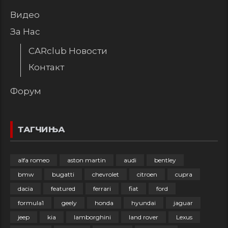
Видео
За Нас
CARclub Новости
Контакт
Форум
ТАГЧИЊА
alfa romeo
aston martin
audi
bentley
bmw
bugatti
chevrolet
citroen
cupra
dacia
featured
ferrari
fiat
ford
formula1
geely
honda
hyundai
jaguar
jeep
kia
lamborghini
land rover
Lexus