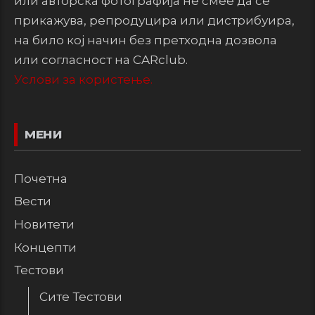
или авторска фотографија не смее да се
прикажува, репродуцира или дистрибуира,
на било кој начин без претходна дозвола
или согласност на CARclub.
Услови за користење.
МЕНИ
Почетна
Вести
Новитети
Концепти
Тестови
Сите Тестови