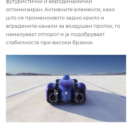
футуристички и аеродинамички
оптимизиран. Активните елементи, како
што се променливото задно крило и
вградените канали за воздушен проток, го
намалуваат отпорот и ја подобруваат
стабилноста при високи брзини.