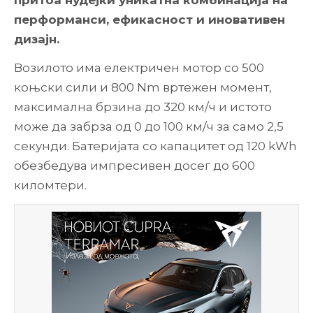
притоа нудејќи уникатна комбинација на
перформанси, ефикасност и иновативен
дизајн.
Возилото има електричен мотор со 500
коњски сили и 800 Nm вртежен момент,
максимална брзина до 320 км/ч и истото
може да забрза од 0 до 100 км/ч за само 2,5
секунди. Батеријата со капацитет од 120 kWh
обезбедува импресивен досег до 600
киломтери.