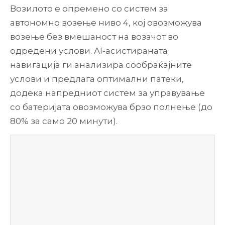
Возилото е опремено со систем за
автономно возење ниво 4, кој овозможува
возење без вмешаност на возачот во
одредени услови. AI-асистираната
навигација ги анализира сообраќајните
услови и предлага оптимални патеки,
додека напредниот систем за управување
со батеријата овозможува брзо полнење (до
80% за само 20 минути).