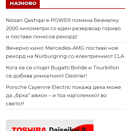
НАЈНОВО
Nissan Qashqai e-POWER помина безмалку
2000 километри со еден резервоар гориво
и постави гинисов рекорд!
Вечерно кино: Mercedes-AMG постави нов
рекорд на Nürburgring со електричниот CLA
Кога ќе се спојат Bugatti Bolide и Tourbillon
се добива уникатниот Destrier!
Porsche Cayenne Electric покажа дека може
да „брка“ авион – и тоа најголемиот во
светот!