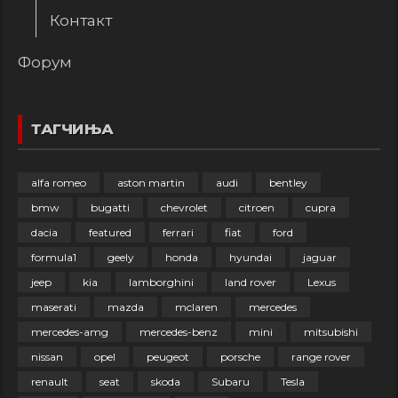
Контакт
Форум
ТАГЧИЊА
alfa romeo
aston martin
audi
bentley
bmw
bugatti
chevrolet
citroen
cupra
dacia
featured
ferrari
fiat
ford
formula1
geely
honda
hyundai
jaguar
jeep
kia
lamborghini
land rover
Lexus
maserati
mazda
mclaren
mercedes
mercedes-amg
mercedes-benz
mini
mitsubishi
nissan
opel
peugeot
porsche
range rover
renault
seat
skoda
Subaru
Tesla