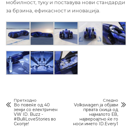
мобилност, туку и поставува нови стандарди
за брзина, ефикасност и иновација.
Претходно
Следно
Во повеќе од 40
Volkswagen ја објави
земји со електричен
првата скица од
VW ID. Buzz -
најмалото ЕВ,
#BulliLoveStories во
највероајтно ќе го
Скопје!
носи името ID.Every1