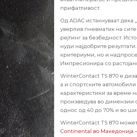
прифатливост.
Од ADAC истакнуваат дека „
уверлив пневматик на сите
рејтинг за безбедност. Ист
нуди најдобрите резултати.
критериуми, но и надпросе
Импресионира со растојани
WinterContact TS 870 е диз
а и спортските автомобили
карактеристики за време на
произведува во димензии од
однос од 40 до 70% и во ши
WinterContact TS 870 можете
Continental во Македонија