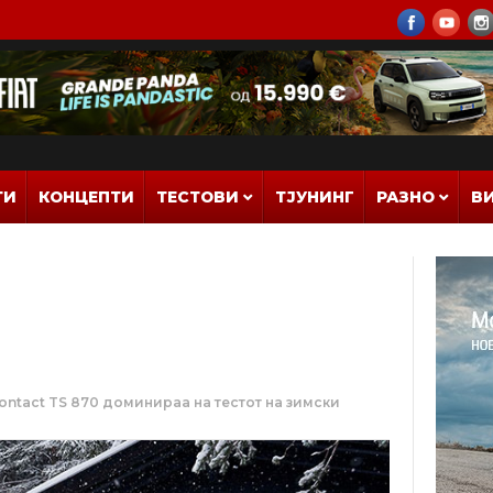
ТИ
КОНЦЕПТИ
ТЕСТОВИ
ТЈУНИНГ
РАЗНО
В
Contact TS 870 доминираа на тестот на зимски