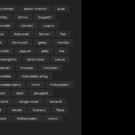
fa romeo
aston martin
audi
ntley
bmw
bugatti
vrolet
citroen
cupra
ia
featured
ferrari
fiat
d
formula1
geely
honda
undai
jaguar
jeep
kia
mborghini
land rover
Lexus
serati
mazda
mclaren
rcedes
mercedes-amg
rcedes-benz
mini
mitsubishi
san
opel
peugeot
rsche
range rover
renault
t
skoda
Subaru
Tesla
yota
Volkswagen
volvo