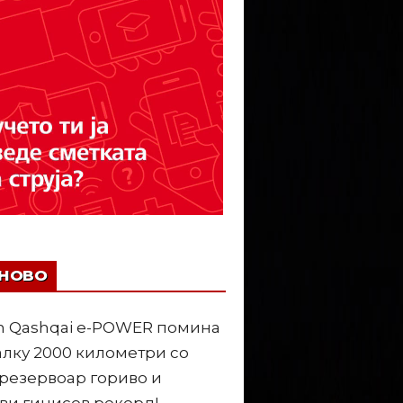
ЈНОВО
n Qashqai e-POWER помина
лку 2000 километри со
резервоар гориво и