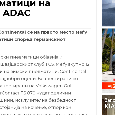
матици на
т ADAC
ontinental се на првото место меѓу
матици според германскиот
мски пневматици објавија и
швајцарскиот клуб TCS. Меѓу вкупно 12
 на зимски пневматици, Continental
најдобри оцени. Беа тестирани во
а тестирани на Volkswagen Golf.
rContact TS 870 нудат одлични
шини, исклучителна безбедност
тојанија на кочење, отпор кон
 управување, како и врвна еколошка