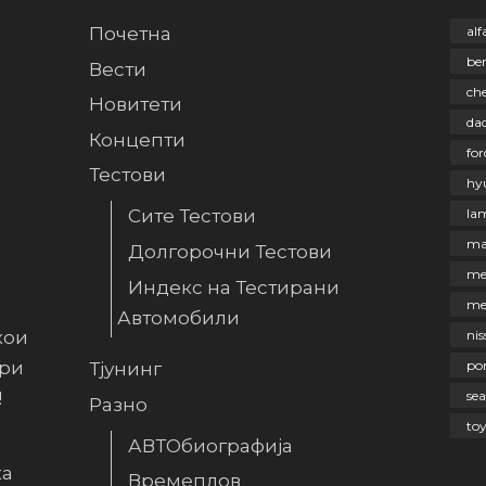
Почетна
al
be
Вести
che
Новитети
dac
Концепти
for
Тестови
hy
la
Сите Тестови
ma
Долгорочни Тестови
me
Индекс на Тестирани
me
Автомобили
кои
nis
ири
po
Тјунинг
!
sea
Разно
to
АВТОбиографија
ка
Времеплов