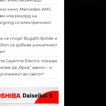
ви гинисов рекорд!
но кино: Mercedes-AMG
ви нов рекорд на
rgring со електричниот
е се спојат Bugatti Bolide и
illon се добива уникатниот
er!
he Cayenne Electric покажа
може да „брка“ авион – и
ајголемиот во светот!