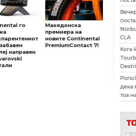
поста
Вечер
поста
nental го
Македонска
Nürbu
жа
премиера на
CLA
спарентениот
новите Continental
забавен
PremiumContact 7!
Кога ќ
леј направен
Tourb
warovski
тали
Destri
Porsc
дека 
тоа н