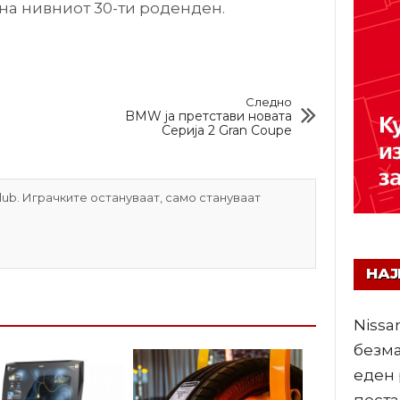
 на нивниот 30-ти роденден.
Следно
BMW ја претстави новата
Серија 2 Gran Coupe
ub. Играчките остануваат, само стануваат
НА
Nissa
безма
еден 