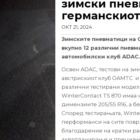
зимски пнев
германскио
ОКТ 21, 2024
Зимските пневматици на C
вкупно 12 различни пнев
автомобилски клуб ADAC.
Освен ADAC, тестови на зи
австрискиот клуб ÖAMTC и 
различни тестирани модели
WinterContact TS 870 имаа 
димензиите 205/55 R16, а бе
Според тестирањата, Winte
перформанси на сите повр
благодарение на кратки рас
аквапланирање и прецизно