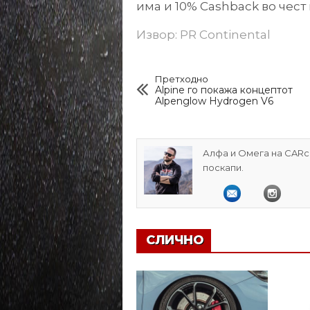
има и 10% Cashback во чест
Извор: PR Continental
Претходно
Alpine го покажа концептот
Alpenglow Hydrogen V6
Алфа и Омега на CARcl
поскапи.
СЛИЧНО