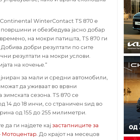
Continental WinterContact TS 870 е
 површини и обезбедува јасно добар
овремено, на мокри патишта, TS 870 ги
 Добива добри резултати по сите
чни резултати на мокри услови.
јата на кочење.“
ајниран за мали и средни автомобили,
 можат да уживаат во врвни
 зимската сезона. TS 870 се
 14 до 18 инчи, со страничен ѕид во
рина од 155 до 255 милиметри.
 да ги најдете кај
застапниците за
 – Мотоцентар
. До крајот на месецов