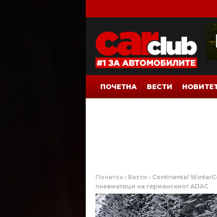
ПОЧЕТНА
ВЕСТИ
НОВИТЕ
Почеток
Вести
Continental Winter
пневматици на германскиот ADAC