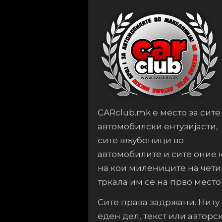
CARclub.mk е место за сите
автомобилски ентузијасти,
сите вљубеници во
автомобилите и сите оние 
на кои милениците на чет
тркала им се на прво место
Сите права задржани. Ниту
еден дел, текст или авторс