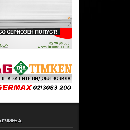
АГЧИЊА