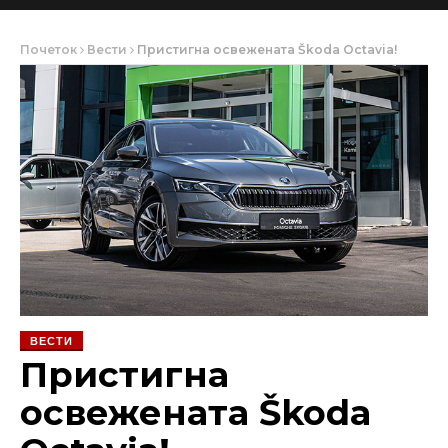
Почеток
Вести
Пристигна освежената Škoda Octavia!
ВЕСТИ
Пристигна
освежената Škoda