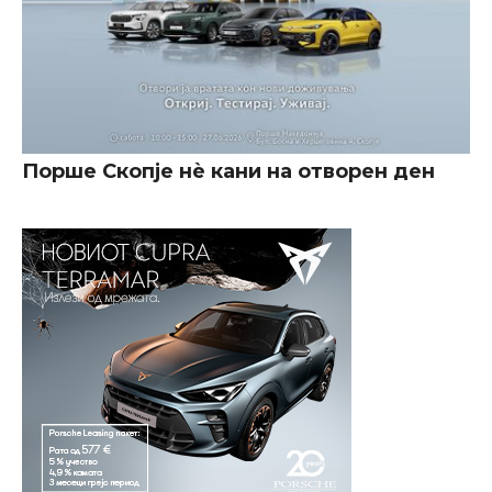
Порше Скопје нè кани на отворен ден