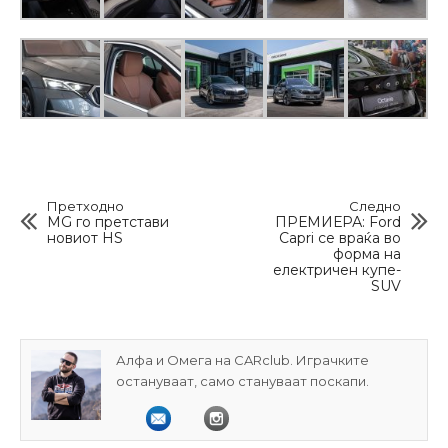
Претходно
Следно
MG го претстави
ПРЕМИЕРА: Ford
новиот HS
Capri се враќа во
форма на
електричен купе-
SUV
Алфа и Омега на CARclub. Играчките
остануваат, само стануваат поскапи.