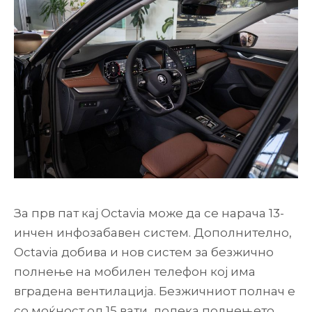
За прв пат кај Octavia може да се нарача 13-
инчен инфозабавен систем. Дополнително,
Octavia добива и нов систем за безжично
полнење на мобилен телефон кој има
вградена вентилација. Безжичниот полнач е
со моќност од 15 вати, додека полнењето