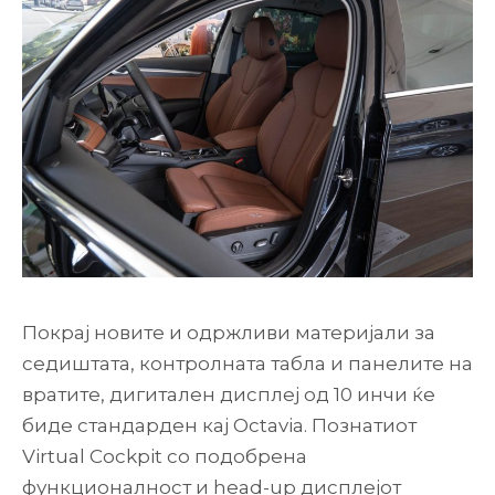
Покрај новите и одржливи материјали за
седиштата, контролната табла и панелите на
вратите, дигитален дисплеј од 10 инчи ќе
биде стандарден кај Octavia. Познатиот
Virtual Cockpit со подобрена
функционалност и head-up дисплејот