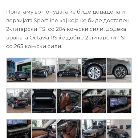
Понатаму во понудата ќе биде додадена и
верзијата Sportline кај која ќе биде достапен
2-литарски TSI со 204 коњски сили, додека
врвната Octavia RS ќе добие 2-литарски TSI
со 265 коњски сили.