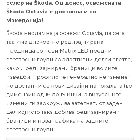
селер на Škoda. Од денес, освежената
Škoda Octavia е достапна и во
Македонија!
Škoda неодамна ја освежи Octavia, па сега
таа има дискретно редизајнирана
предница со нови Matrix LED предни
светлосни групи со адаптивни долги светла,
како и редизајнирани браници во сите
изведби. Профилот е генерално неизменет,
но достапни се нови дизајни на тркалата (во
димензии од 16 до 19 инчи) а визуелните
измени ги заокружива затегнатиот заден
дел кој исто така добива редизајнирани
браници и нова графика на задните
светлосни групи.