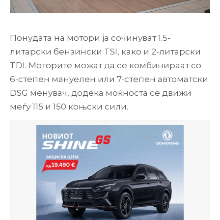
Понудата на мотори ја сочинуват 1.5-
литарски бензински TSI, како и 2-литарски
TDI. Моторите можат да се комбинираат со
6-степен мануелен или 7-степен автоматски
DSG менувач, додека моќноста се движи
меѓу 115 и 150 коњски сили.