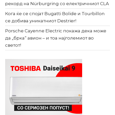
рекорд на Nürburgring со електричниот CLA
Кога ќе се спојат Bugatti Bolide и Tourbillon
се добива уникатниот Destrier!
Porsche Cayenne Electric покажа дека може
да „брка“ авион – и тоа најголемиот во
светот!