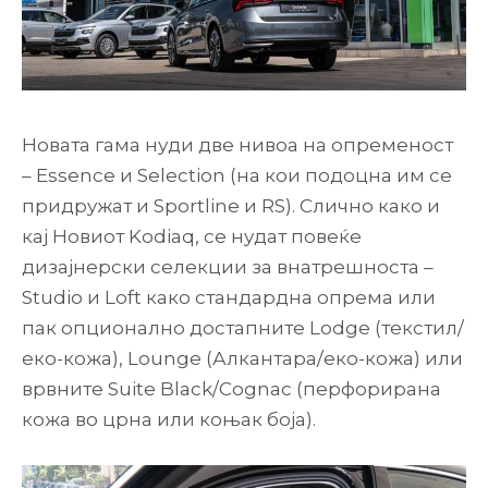
Новата гама нуди две нивоа на опременост
– Essence и Selection (на кои подоцна им се
придружат и Sportline и RS). Слично како и
кај Новиот Kodiaq, се нудат повеќе
дизајнерски селекции за внатрешноста –
Studio и Loft како стандардна опрема или
пак опционално достапните Lodge (текстил/
еко-кожа), Lounge (Алкантара/еко-кожа) или
врвните Suite Black/Cognac (перфорирана
кожа во црна или коњак боја).