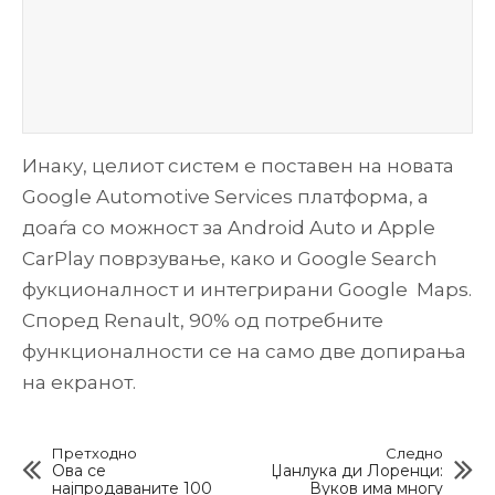
Инаку, целиот систем е поставен на новата
Google Automotive Services платформа, а
доаѓа со можност за Android Auto и Apple
CarPlay поврзување, како и Google Search
фукционалност и интегрирани Google Maps.
Според Renault, 90% од потребните
функционалности се на само две допирања
на екранот.
Претходно
Следно
Ова се
Џанлука ди Лоренци:
најпродаваните 100
Вуков има многу