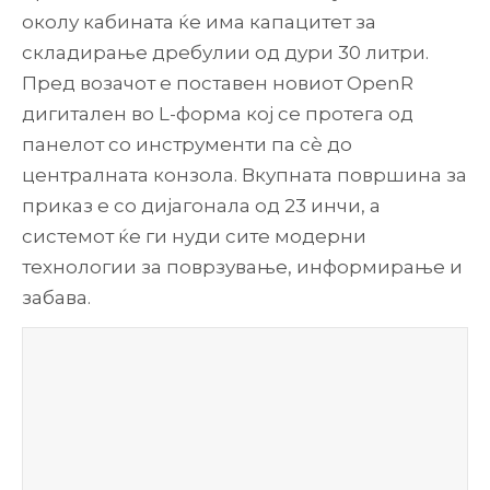
околу кабината ќе има капацитет за
складирање дребулии од дури 30 литри.
Пред возачот е поставен новиот OpenR
дигитален во L-форма кој се протега од
панелот со инструменти па сè до
централната конзола. Вкупната површина за
приказ е со дијагонала од 23 инчи, а
системот ќе ги нуди сите модерни
технологии за поврзување, информирање и
забава.