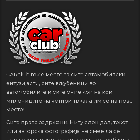
CARclub.mk е место за сите автомобилски
ентузијасти, сите вљубеници во
автомобилите и сите оние кои на кои
милениците на четири тркала им се на прво
место!
Сите права задржани. Ниту еден дел, текст
или авторска фотографија не смее да се
прикажува, репродуцира или дистрибуира,