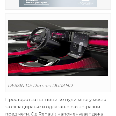
DESSIN DE Damien DURAND
Просторот за патници ќе нуди многу места
за складирање и одлагање разно-разни
предмети. Од Renault напоменуваат дека