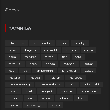
Форум
ТАГЧИЊА
alfa romeo
aston martin
audi
bentley
bmw
bugatti
chevrolet
citroen
cupra
dacia
featured
ferrari
fiat
ford
formula1
geely
honda
hyundai
jaguar
jeep
kia
lamborghini
land rover
Lexus
maserati
mazda
mclaren
mercedes
mercedes-amg
mercedes-benz
mini
mitsubishi
nissan
opel
peugeot
porsche
range rover
renault
seat
skoda
Subaru
Tesla
toyota
Volkswagen
volvo