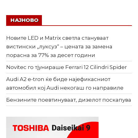
НАЈНОВО
Новите LED и Matrix светла стануваат
вистински „луксуз“ – цената за замена
порасна за 77% за десет години
Novitec го тјунираше Ferrari 12 Cilindri Spider
Audi A2 e-tron ќе биде најефикасниот
автомобил кој Audi некогаш го направиле
Бензините поевтинуваат, дизелот поскапува