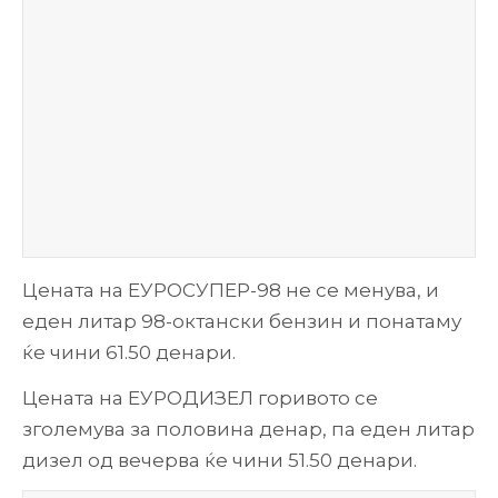
Цената на ЕУРОСУПЕР-98 не се менува, и
еден литар 98-октански бензин и понатаму
ќе чини 61.50 денари.
Цената на ЕУРОДИЗЕЛ горивото се
зголемува за половина денар, па еден литар
дизел од вечерва ќе чини 51.50 денари.