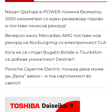
Nissan Qashqai e-POWER помина безмалку
2000 километри со еден резервоар гориво
и постави гинисов рекорд!
Вечерно кино: Mercedes-AMG постави нов
рекорд на Nürburgring со електричниот CLA
Кога ќе се спојат Bugatti Bolide и Tourbillon
се добива уникатниот Destrier!
Porsche Cayenne Electric покажа дека може
да „брка“ авион – и тоа најголемиот во
светот!