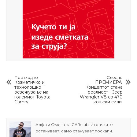
Претходно
Следно
Козметичко и
ПРЕМИЕРА:
технолошко
Концептот стана
освежување на
реалност - Jeep
големиот Toyota
Wrangler V8 со 470
Camry
коњски сили!
Алфа и Омега на CARclub. Играчките
остануваат, само стануваат поскапи.