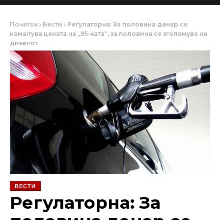
Почеток
Вести
Регулаторна: За половина денар се
намалува цената на „95-ката“, за половина се зголемува на
дизелот
ВЕСТИ
Регулаторна: За