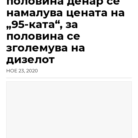
половина денар се
намалува цената на
„95-ката“, за
половина се
зголемува на
дизелот
НОЕ 23, 2020