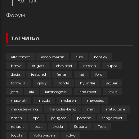
Контакт
Форум
ТАГЧИЊА
alfa romeo
aston martin
audi
bentley
bmw
bugatti
chevrolet
citroen
cupra
dacia
featured
ferrari
fiat
ford
formula1
geely
honda
hyundai
jaguar
jeep
kia
lamborghini
land rover
Lexus
maserati
mazda
mclaren
mercedes
mercedes-amg
mercedes-benz
mini
mitsubishi
nissan
opel
peugeot
porsche
range rover
renault
seat
skoda
Subaru
Tesla
toyota
Volkswagen
volvo