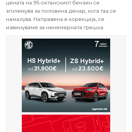
цената на 95-октанскиот бензин се
зголемува за половина денар, кога таа се
намалува. Направена е корекција, се
извинуваме за ненемерната грешка.