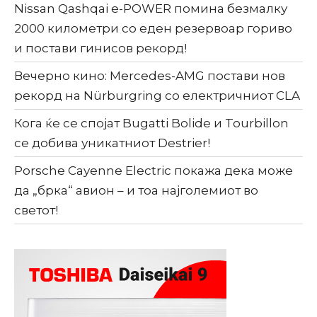
Nissan Qashqai e-POWER помина безмалку
2000 километри со еден резервоар гориво
и постави гинисов рекорд!
Вечерно кино: Mercedes-AMG постави нов
рекорд на Nürburgring со електричниот CLA
Кога ќе се спојат Bugatti Bolide и Tourbillon
се добива уникатниот Destrier!
Porsche Cayenne Electric покажа дека може
да „брка“ авион – и тоа најголемиот во
светот!