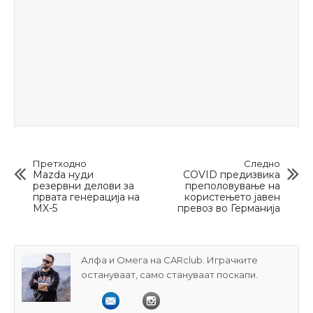
Претходно
Следно
Mazda нуди
COVID предизвикa
резервни делови за
преполовување на
првата генерација на
користењето јавен
MX-5
превоз во Германија
Алфа и Омега на CARclub. Играчките
остануваат, само стануваат поскапи.