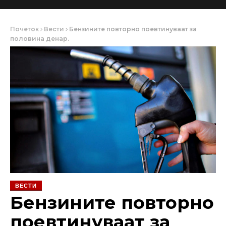
Почеток
Вести
Бензините повторно поевтинуваат за
половина денар.
ВЕСТИ
Бензините повторно
поевтинуваат за