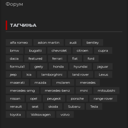
Форум
ТАГЧИЊА
alfa romeo
aston martin
audi
bentley
bmw
bugatti
chevrolet
citroen
cupra
dacia
featured
ferrari
fiat
ford
formula1
geely
honda
hyundai
jaguar
jeep
kia
lamborghini
land rover
Lexus
maserati
mazda
mclaren
mercedes
mercedes-amg
mercedes-benz
mini
mitsubishi
nissan
opel
peugeot
porsche
range rover
renault
seat
skoda
Subaru
Tesla
toyota
Volkswagen
volvo