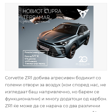
Corvette ZR1 добива агресивен бодикит со
големи отвори за воздух (кои според нас, не
изгледаат баш напривлечно, но барем се
функционални) и многу додатоци од карбон.
ZR1 ќе може да се нарача со два различни