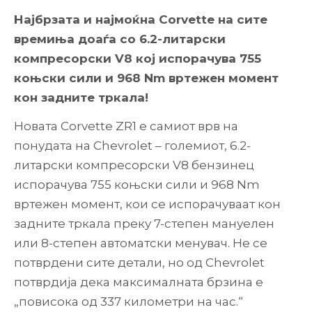
Најбрзата и најмоќна Corvette на сите
времиња доаѓа со 6.2-литарски
компресорски V8 кој испорачува 755
коњски сили и 968 Nm вртежен момент
кон задните тркала!
Новата Corvette ZR1 е самиот врв на
понудата на Chevrolet – големиот, 6.2-
литарски компресорски V8 бензинец
испорачува 755 коњски сили и 968 Nm
вртежен момент, кои се испорачуваат кон
задните тркала преку 7-степен мануелен
или 8-степен автоматски менувач. Не се
потврдени сите детали, но од Chevrolet
потврдија дека максималната брзина е
„повисока од 337 километри на час.“