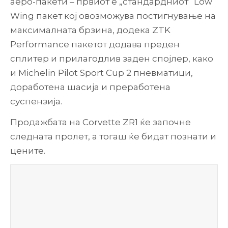
аеро-пакети – првиот е „стандардниот“ Low
Wing пакет кој овозможува постигнување на
максималната брзина, додека ZTK
Performance пакетот додава преден
сплитер и прилагодлив заден спојлер, како
и Michelin Pilot Sport Cup 2 пневматици,
доработена шасија и преработена
суспензија.
Продажбата на Corvette ZR1 ќе започне
следната пролет, а тогаш ќе бидат познати и
цените.