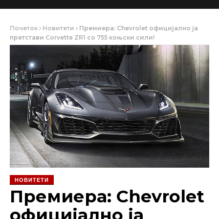
Почеток
Новитети
Премиера: Chevrolet официјално ја
претстави Corvette ZR1 со 755 коњски сили!
НОВИТЕТИ
Премиера: Chevrolet
официјално ја