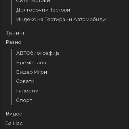
Сите Тестови
Долгорочни Тестови
Индекс на Тестирани Автомобили
Тјунинг
Разно
АВТОбиографија
Времеплов
Видео Игри
Совети
Галерии
Спорт
Видео
За Нас