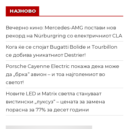
НАЈНОВО
Вечерно кино: Mercedes-AMG постави нов
рекорд на Nürburgring со електричниот CLA
Кога ќе се спојат Bugatti Bolide и Tourbillon
се добива уникатниот Destrier!
Porsche Cayenne Electric покажа дека може
да „брка“ авион – и тоа најголемиот во
светот!
Новите LED и Matrix светла стануваат
вистински „луксуз“ – цената за замена
порасна за 77% за десет години