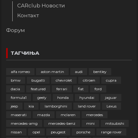
CARclub Новости
Контакт
Форум
ТАГЧИЊА
alfa romeo
aston martin
audi
bentley
bmw
bugatti
chevrolet
citroen
cupra
dacia
featured
ferrari
fiat
ford
formula1
geely
honda
hyundai
jaguar
jeep
kia
lamborghini
land rover
Lexus
maserati
mazda
mclaren
mercedes
mercedes-amg
mercedes-benz
mini
mitsubishi
nissan
opel
peugeot
porsche
range rover