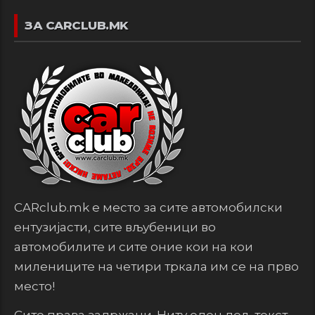
ЗА CARCLUB.MK
CARclub.mk е место за сите автомобилски
ентузијасти, сите вљубеници во
автомобилите и сите оние кои на кои
милениците на четири тркала им се на прво
место!
Сите права задржани. Ниту еден дел, текст