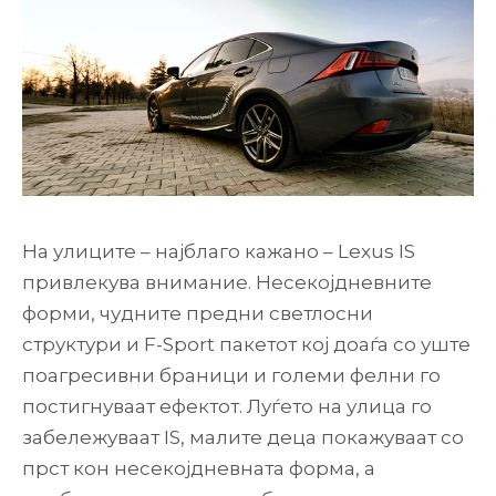
На улиците – најблаго кажано – Lexus IS
привлекува внимание. Несекојдневните
форми, чудните предни светлосни
структури и F-Sport пакетот кој доаѓа со уште
поагресивни браници и големи фелни го
постигнуваат ефектот. Луѓето на улица го
забележуваат IS, малите деца покажуваат со
прст кон несекојдневната форма, а