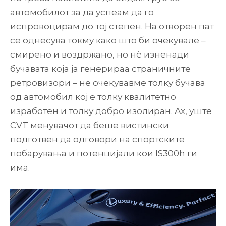
автомобилот за да успеам да го
испровоцирам до тој степен. На отворен пат
се однесува токму како што би очекувале –
смирено и воздржано, но нè изненади
бучавата која ја генерираа страничните
ретровизори – не очекувавме толку бучава
од автомобил кој е толку квалитетно
изработен и толку добро изолиран. Ах, уште
CVT менувачот да беше вистински
подготвен да одговори на спортските
побарувања и потенцијали кои IS300h ги
има.