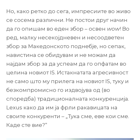
Но, како ретко до сега, импресиите во живо
се сосема различни. Не постои друг начин
да го опишам во еден збор – освен
wow
! Во
ред, малку несекојдневен и несоодветен
збор за Македонското поднебје, но сепак,
навистина се обидувам и не можам да
најдам збор за да успеам да го опфатам во
целина новиот IS. Истакнатата агресивност
не само што му прилега на новиот IS, туку и
безкомпромисно го издвојува од (во
споредба) традиционалната конкуренција.
Lexus како да им ја фрли ракавицата на
своите конкуренти – „Тука сме, еве кои сме.
Каде сте вие?“