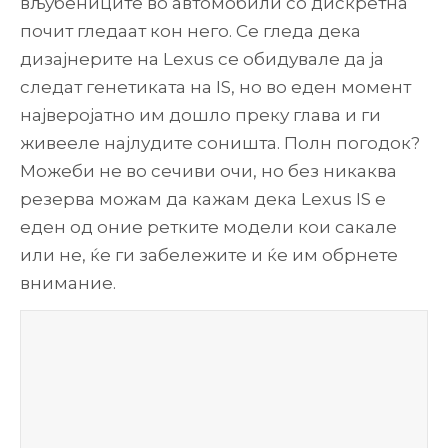
вљубениците во автомобили со дискретна
почит гледаат кон него. Се гледа дека
дизајнерите на Lexus се обидувале да ја
следат генетиката на IS, но во еден момент
најверојатно им дошло преку глава и ги
живееле најлудите соништа. Полн погодок?
Можеби не во сечиви очи, но без никаква
резерва можам да кажам дека Lexus IS е
еден од оние ретките модели кои сакале
или не, ќе ги забележите и ќе им обрнете
внимание.