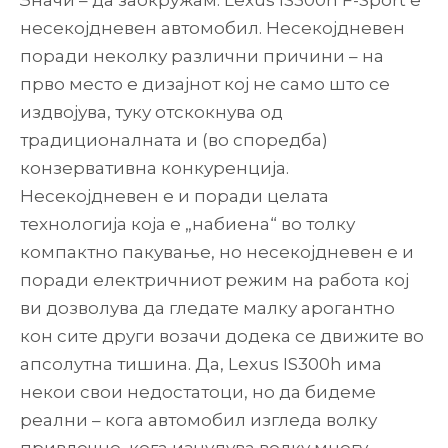
Значи – да заокружам. Lexus IS300h F-Sport е
несекојдневен автомобил. Несекојдневен
поради неколку различни причини – на
прво место е дизајнот кој не само што се
издвојува, туку отскокнува од
традиционалната и (во споредба)
конзервативна конкуренција.
Несекојдневен е и поради целата
технологија која е „набиена“ во толку
компактно пакување, но несекојдневен е и
поради електричниот режим на работа кој
ви дозволува да гледате малку арогантно
кон сите други возачи додека се движите во
апсолутна тишина. Да, Lexus IS300h има
некои свои недостатоци, но да бидеме
реални – кога автомобил изгледа волку