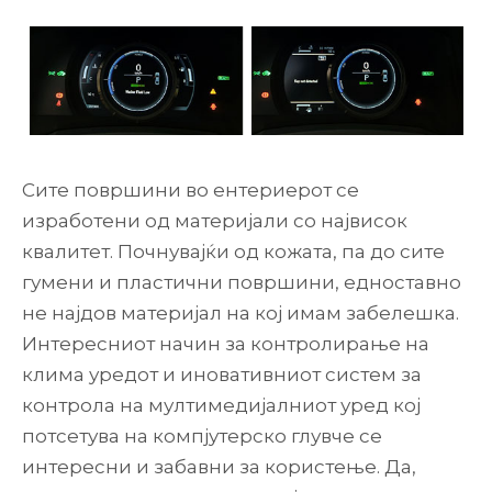
Сите површини во ентериерот се
изработени од материјали со највисок
квалитет. Почнувајќи од кожата, па до сите
гумени и пластични површини, едноставно
не најдов материјал на кој имам забелешка.
Интересниот начин за контролирање на
клима уредот и иновативниот систем за
контрола на мултимедијалниот уред кој
потсетува на компјутерско глувче се
интересни и забавни за користење. Да,