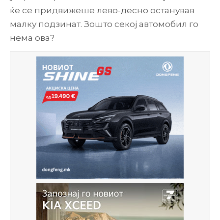
ќе се придвижеше лево-десно останував
малку подзинат. Зошто секој автомобил го
нема ова?