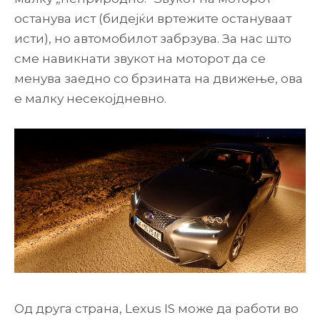
останува ист (бидејќи вртежите остануваат
исти), но автомобилот забрзува. За нас што
сме навикнати звукот на моторот да се
менува заедно со брзината на движење, ова
е малку несекојдневно.
Од друга страна, Lexus IS може да работи во