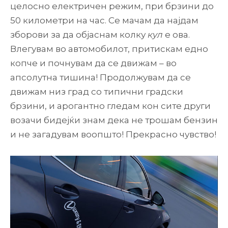
целосно електричен режим, при брзини до
50 километри на час. Се мачам да најдам
зборови за да објаснам колку
кул
е ова.
Влегувам во автомобилот, притискам едно
копче и почнувам да се движам – во
апсолутна тишина! Продолжувам да се
движам низ град со типични градски
брзини, и арогантно гледам кон сите други
возачи бидејќи знам дека не трошам бензин
и не загадувам воопшто! Прекрасно чувство!