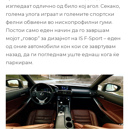
изгледаат одлично од било кој агол. Секако,
голема улога играат и големите спортски
фелни обвиени во нископрофилни гуми.
Постои само еден начин да го завршам
мојот „говор“ за дизајнот на IS F-Sport – еден
од оние автомобили кон кои се завртувам
назад, да ги погледнам уште еднаш кога ќе
паркирам.