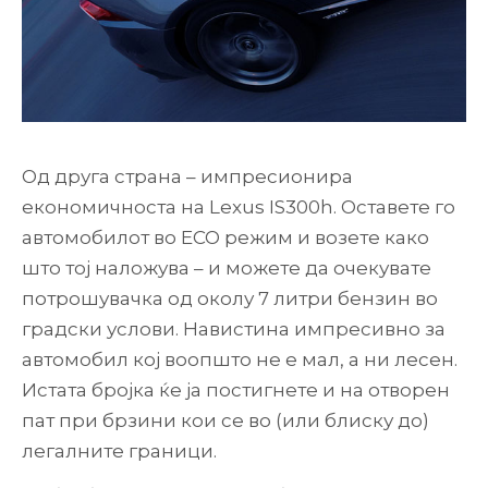
Од друга страна – импресионира
економичноста на Lexus IS300h. Оставете го
автомобилот во ECO режим и возете како
што тој наложува – и можете да очекувате
потрошувачка од околу 7 литри бензин во
градски услови. Навистина импресивно за
автомобил кој воопшто не е мал, а ни лесен.
Истата бројка ќе ја постигнете и на отворен
пат при брзини кои се во (или блиску до)
легалните граници.