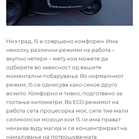
Низ град, IS e совршено комфорен. Има
неколку различни режими на работа –
вкупно четири – меѓу кои можете да
одберете во зависност од вашите
моментални побарувања. Во нормалниот
режим, IS се однесува како секое друго
возило. Комфорно и тивко, подготвено за
голтање километри. Во ECO режимот на
работа сета процесорка моќ, сите тие мали
силиконски мозоци кои IS ги има прават
некаква вуду магија и се концентрираат на
намалување на потрошувачката.