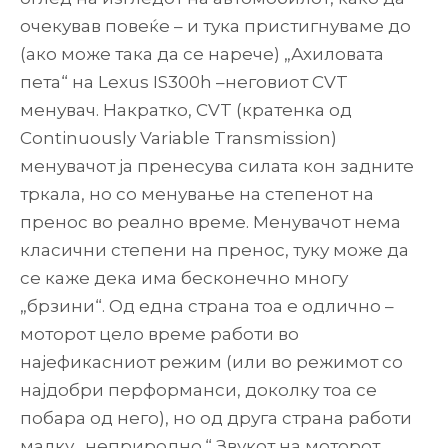
очекував повеќе – и тука пристигнуваме до
(ако може така да се нарече) „Ахиловата
пета“ на Lexus IS300h –неговиот CVT
менувач. Накратко, CVT (кратенка од
Continuously Variable Transmission)
менувачот ја пренесува силата кон задните
тркала, но со менување на степенот на
пренос во реално време. Менувачот нема
класични степени на пренос, туку може да
се каже дека има бесконечно многу
„брзини“. Од една страна тоа е одлично –
моторот цело време работи во
најефикасниот режим (или во режимот со
најдобри перформанси, доколку тоа се
побара од него), но од друга страна работи
малку „неприродно.“ Звукот на моторот