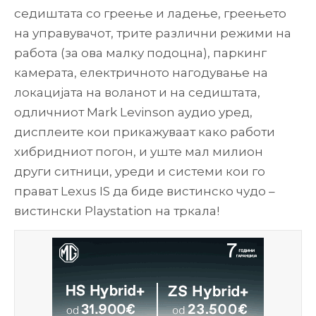
седиштата со греење и ладење, греењето
на управувачот, трите различни режими на
работа (за ова малку подоцна), паркинг
камерата, електричното нагодување на
локацијата на воланот и на седиштата,
одличниот Mark Levinson аудио уред,
дисплеите кои прикажуваат како работи
хибридниот погон, и уште мал милион
други ситници, уреди и системи кои го
прават Lexus IS да биде вистинско чудо –
вистински Playstation на тркала!