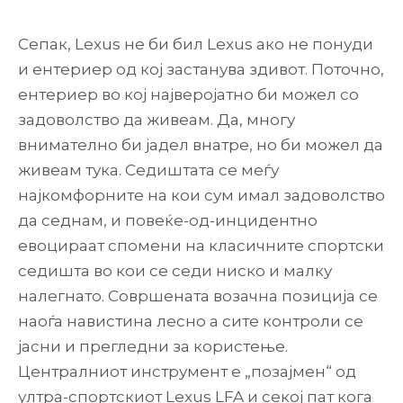
Сепак, Lexus не би бил Lexus ако не понуди
и ентериер од кој застанува здивот. Поточно,
ентериер во кој најверојатно би можел со
задоволство да живеам. Да, многу
внимателно би јадел внатре, но би можел да
живеам тука. Седиштата се меѓу
најкомфорните на кои сум имал задоволство
да седнам, и повеќе-од-инцидентно
евоцираат спомени на класичните спортски
седишта во кои се седи ниско и малку
налегнато. Совршената возачна позиција се
наоѓа навистина лесно а сите контроли се
јасни и прегледни за користење.
Централниот инструмент е „позајмен“ од
ултра-спортскиот Lexus LFA и секој пат кога