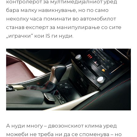
контролерот за мултимедијалниот уред
бара малку навикнување, но по само
неколку часа поминати во автомобилот
станав експерт за манипулирање со сите
„играчки“ кои IS ги нуди.
А нуди многу – двозонскиот клима уред
можеби не треба ни да се споменува – но