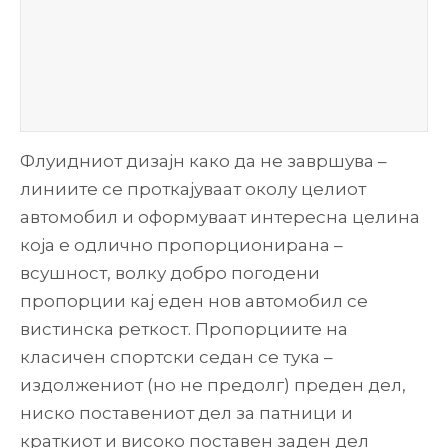
Флуидниот дизајн како да не завршува –
линиите се проткајуваат околу целиот
автомобил и оформуваат интересна целина
која е одлично пропорционирана –
всушност, волку добро погодени
пропорции кај еден нов автомобил се
вистинска реткост. Пропорциите на
класичен спортски седан се тука –
издолжениот (но не предолг) преден дел,
ниско поставениот дел за патници и
краткиот и високо поставен заден дел