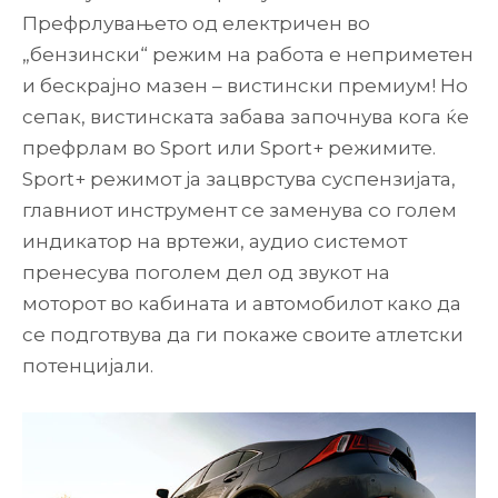
Префрлувањето од електричен во
„бензински“ режим на работа е неприметен
и бескрајно мазен – вистински премиум! Но
сепак, вистинската забава започнува кога ќе
префрлам во Sport или Sport+ режимите.
Sport+ режимот ја зацврстува суспензијата,
главниот инструмент се заменува со голем
индикатор на вртежи, аудио системот
пренесува поголем дел од звукот на
моторот во кабината и автомобилот како да
се подготвува да ги покаже своите атлетски
потенцијали.