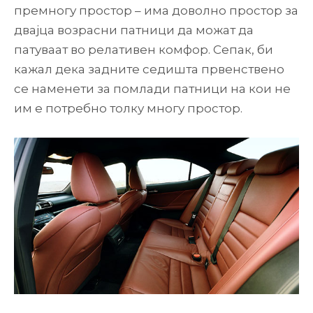
премногу простор – има доволно простор за
двајца возрасни патници да можат да
патуваат во релативен комфор. Сепак, би
кажал дека задните седишта првенствено
се наменети за помлади патници на кои не
им е потребно толку многу простор.