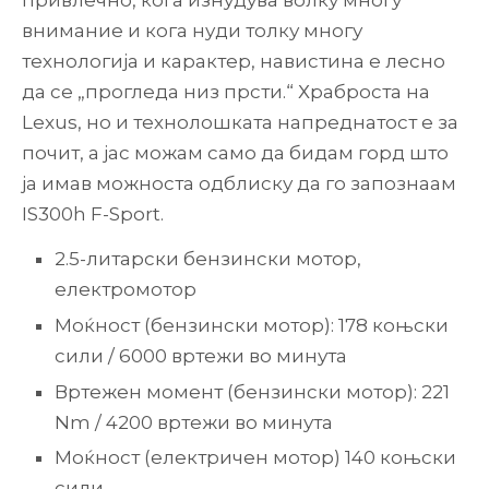
привлечно, кога изнудува волку многу
внимание и кога нуди толку многу
технологија и карактер, навистина е лесно
да се „прогледа низ прсти.“ Храброста на
Lexus, но и технолошката напреднатост е за
почит, а јас можам само да бидам горд што
ја имав можноста одблиску да го запознаам
IS300h F-Sport.
2.5-литарски бензински мотор,
електромотор
Моќност (бензински мотор): 178 коњски
сили / 6000 вртежи во минута
Вртежен момент (бензински мотор): 221
Nm / 4200 вртежи во минута
Моќност (електричен мотор) 140 коњски
сили