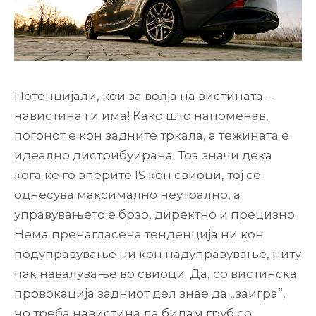
Потенцијали, кои за волја на вистината –
навистина ги има! Како што напоменав,
погонот е кон задните тркала, а тежината е
идеално дистрибуирана. Тоа значи дека
кога ќе го вперите IS кон свиоци, тој се
однесува максимално неутрално, а
управувањето е брзо, директно и прецизно.
Нема пренагласена тенденција ни кон
подуправување ни кон надуправување, ниту
пак навалување во свиоци. Да, со вистинска
провокација задниот дел знае да „заигра“,
но треба навистина да бидам груб со