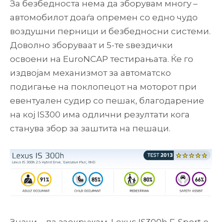
За безбедноста нема да зборувам многу –
автомобилот доаѓа опремен со едно чудо
воздушни перници и безбедносни системи.
Доволно зборуваат и 5-те ѕвездички
освоени на EuroNCAP тестирањата. Ќе го
издвојам механизмот за автоматско
подигање на поклопецот на моторот при
евентуален судир со пешак, благодарение
на кој IS300 има одлични резултати кога
станува збор за заштита на пешаци.