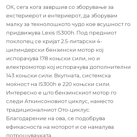
ОК, сега кога завршив со зборување за
екстериерот и ентериерот, да зборувам
малку за технолошкото чудо кое всушност го
придвижува Lexis IS300h. Под предниот
поклопец се кријат 2.5-литарски 4-
цилиндерски бензински мотор кој
испорачува 178 коњски сили, но и
електромотор кој испорачува дополнителни
143 коњски сили. Вкупната, системска
моќност на IS300h е 220 коњски сили.
Интересно е што бензинскиот мотор го
следи Аткинсоновиот циклус, наместо
традиционалниот Ото-циклус.
Благодарение на ова, се подобрува
ефикасноста на моторот и се намалува
потрошувачката.