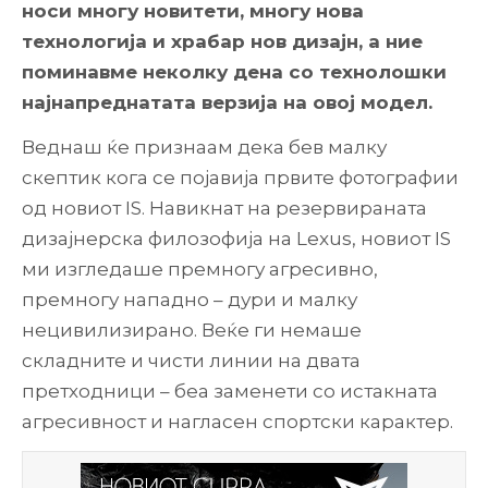
носи многу новитети, многу нова
технологија и храбар нов дизајн, а ние
поминавме неколку дена со технолошки
најнапреднатата верзија на овој модел.
Веднаш ќе признаам дека бев малку
скептик кога се појавија првите фотографии
од новиот IS. Навикнат на резервираната
дизајнерска филозофија на Lexus, новиот IS
ми изгледаше премногу агресивно,
премногу нападно – дури и малку
нецивилизирано. Веќе ги немаше
складните и чисти линии на двата
претходници – беа заменети со истакната
агресивност и нагласен спортски карактер.