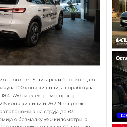
от погон е 1.5-литарски бензинец со
ачува 100 коњски сили, а соработува
 18.4 kWh и електромотор кој
215 коњски сили и 262 Nm вртежен
ат авономија на струја до 83
омија е безмалку 950 километри, а