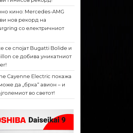
ви гинисов рекорд!
но кино: Mercedes-AMG
ви нов рекорд на
rgring со електричниот
е се спојат Bugatti Bolide и
illon се добива уникатниот
er!
he Cayenne Electric покажа
може да „брка“ авион – и
ајголемиот во светот!