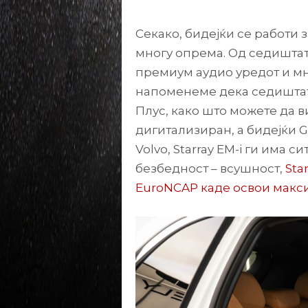
Секако, бидејќи се работи 
многу опрема. Од седиштата
премиум аудио уредот и мн
напоменеме дека седиштата
Плус, како што можете да 
дигитализиран, а бидејќи G
Volvo, Starray EM-i ги има 
безбедност – всушност,
Sta
EuroNCAP каде освои макс