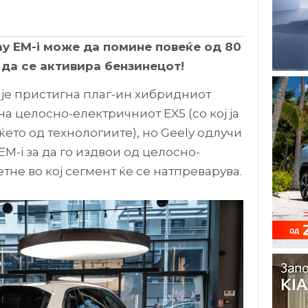
ay EM-i може да помине повеќе од 80
да се активира бензинецот!
пје пристигна плаг-ин хибридниот
 на целосно-електричниот EX5 (со кој ја
ето од технологиите), но Geely одлучи
 EM-i за да го издвои од целосно-
тне во кој сегмент ќе се натпреварува.