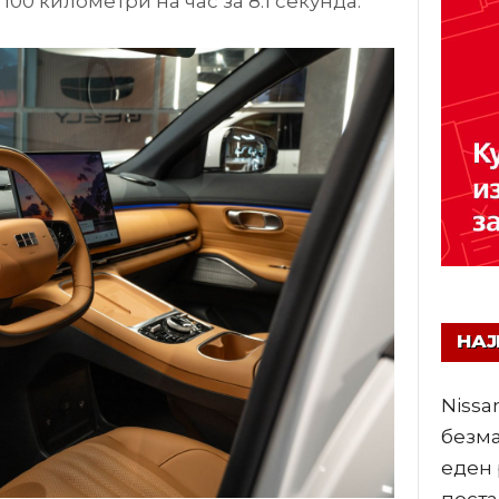
100 километри на час за 8.1 секунда.
НА
Nissa
безма
еден 