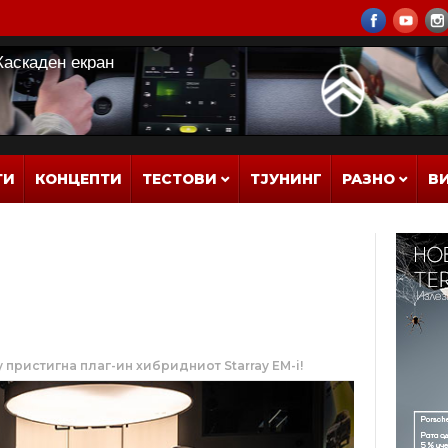
ТИ
КОНЦЕПТИ
ТЕСТОВИ
ТЈУНИНГ
РАЗНО
В
 пристигна плаг-ин хибридниот Starray EM-i!