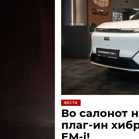
ВЕСТИ
Во салонот н
плаг-ин хибр
EM-i!