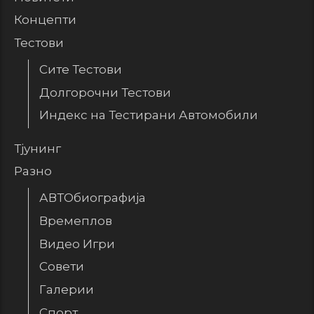
Концепти
Тестови
Сите Тестови
Долгорочни Тестови
Индекс на Тестирани Автомобили
Тјунинг
Разно
АВТОбиографија
Времеплов
Видео Игри
Совети
Галерии
Спорт