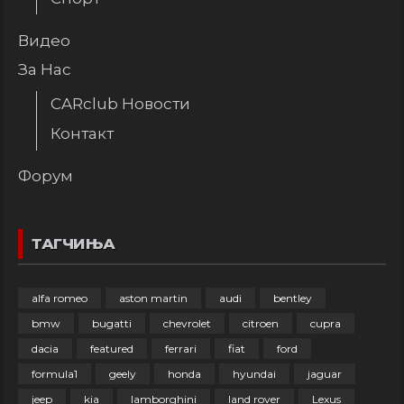
Видео
За Нас
CARclub Новости
Контакт
Форум
ТАГЧИЊА
alfa romeo
aston martin
audi
bentley
bmw
bugatti
chevrolet
citroen
cupra
dacia
featured
ferrari
fiat
ford
formula1
geely
honda
hyundai
jaguar
jeep
kia
lamborghini
land rover
Lexus