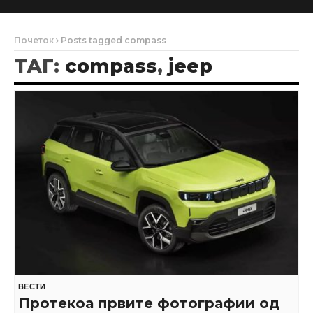
Почеток
Posts tagged compass
ТАГ:
compass
,
jeep
ВЕСТИ
Протекоа првите фотографии од