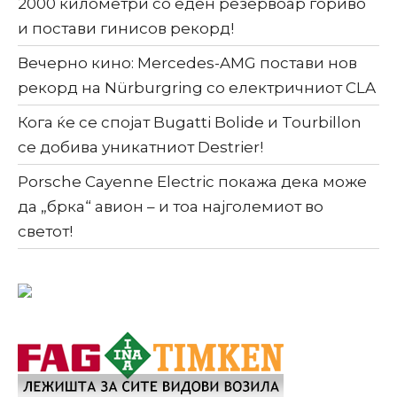
2000 километри со еден резервоар гориво
и постави гинисов рекорд!
Вечерно кино: Mercedes-AMG постави нов
рекорд на Nürburgring со електричниот CLA
Кога ќе се спојат Bugatti Bolide и Tourbillon
се добива уникатниот Destrier!
Porsche Cayenne Electric покажа дека може
да „брка“ авион – и тоа најголемиот во
светот!