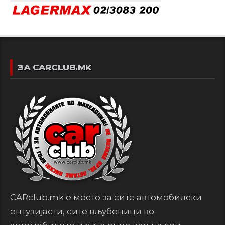
ЗА CARCLUB.MK
CARclub.mk е место за сите автомобилски
ентузијасти, сите вљубеници во